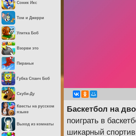
Соник Икс
Том и Джерри
Улитка Боб
Взорви это
Пираньи
Губка Спанч Боб
Скуби-Ду
Квесты на русском
Баскетбол на дв
языке
поиграть в баскет
Выход из комнаты
шикарный спортивн