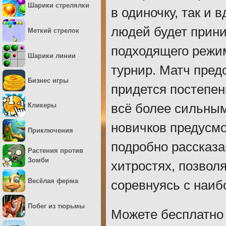
Шарики стрелялки
в одиночку, так и 
людей будет прин
Меткий стрелок
подходящего режи
Шарики линии
турнир. Матч предс
Бизнес игры
придется постепен
Кликеры
всё более сильным
новичков предусмо
Приключения
подробно рассказа
Растения против
Зомби
хитростях, позвол
Весёлая ферма
соревнуясь с наи
Побег из тюрьмы
Можете бесплатно 