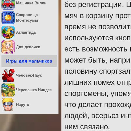
без регистрации. 
Машинка Вилли
мяч в корзину про
Сокровища
Монтесумы
время не позволить
Атлантида
используются кноп
Для девочек
есть возможность 
может быть, напри
Игры для мальчиков
половину спортзал
Человек-Паук
лишних помех отпр
Черепашка Ниндзя
спортсмены, упомя
что делает прохо
Наруто
людей, всерьез ин
ним связано.