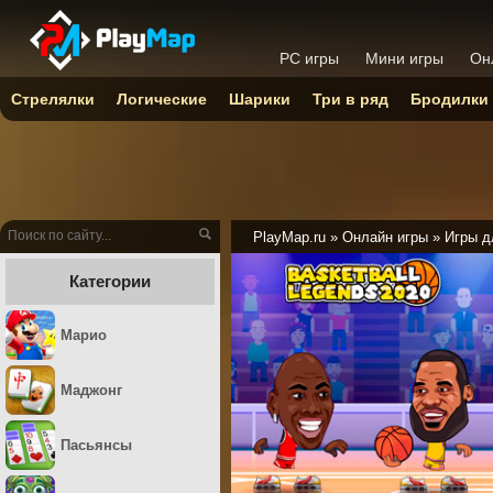
PC игры
Мини игры
Он
Стрелялки
Логические
Шарики
Три в ряд
Бродилки
PlayMap.ru
»
Онлайн игры
»
Игры д
Категории
Марио
Маджонг
Пасьянсы