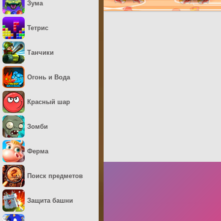
Зума
Тетрис
Танчики
Огонь и Вода
Красный шар
Зомби
Ферма
Поиск предметов
Защита башни