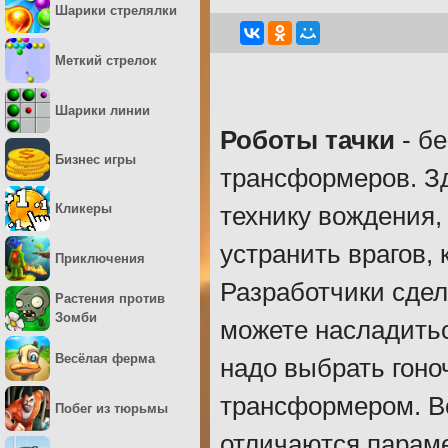
Шарики стрелялки
Меткий стрелок
Шарики линии
Роботы тачки
- бе
Бизнес игры
трансформеров. Зд
Кликеры
технику вождения,
устранить врагов,
Приключения
Разработчики сдел
Растения против
Зомби
можете насладитьс
Весёлая ферма
надо выбрать гоно
трансформером. Вс
Побег из тюрьмы
отличаются парам