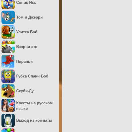
Соник Икс
Том и Джерри
Улитка Боб
Взорви это
Пираньи
Губка Спанч Боб
Скуби-Ду
Квесты на русском
языке
Выход из комнаты