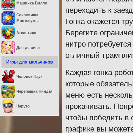
Машинка Вилли
переходить к заезд
Сокровища
Гонка окажется тр
Монтесумы
Берегите ограниче
Атлантида
нитро потребуется
Для девочек
отличный трамплин
Игры для мальчиков
Каждая гонка робо
Человек-Паук
которые обязатель
Черепашка Ниндзя
меню есть несколь
прокачивать. Попр
Наруто
чтобы победить в 
графике вы можете 