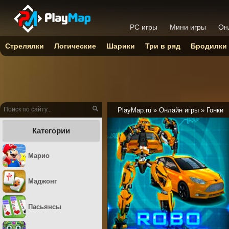
PC игры
Мини игры
Он
Стрелялки
Логические
Шарики
Три в ряд
Бродилки
PlayMap.ru
»
Онлайн игры
»
Гонки
Категории
Марио
Маджонг
Пасьянсы