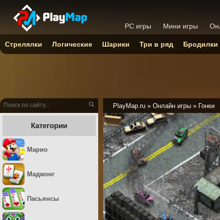
PC игры
Мини игры
Он
Стрелялки
Логические
Шарики
Три в ряд
Бродилки
PlayMap.ru
»
Онлайн игры
»
Гонки
Категории
Марио
Маджонг
Пасьянсы