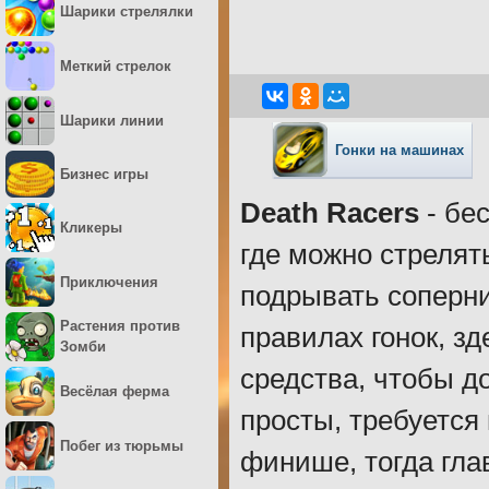
Шарики стрелялки
Меткий стрелок
Шарики линии
Гонки на машинах
Бизнес игры
Death Racers
- бе
Кликеры
где можно стрелят
Приключения
подрывать соперни
Растения против
правилах гонок, з
Зомби
средства, чтобы 
Весёлая ферма
просты, требуется 
Побег из тюрьмы
финише, тогда гла