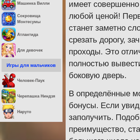
имеет совершенно 
Машинка Вилли
любой ценой! Перв
Сокровища
Монтесумы
станет заметно сл
Атлантида
срезать дорогу, з
проходы. Это отли
Для девочек
полностью вывести
Игры для мальчиков
боковую дверь.
Человек-Паук
В определённые мо
Черепашка Ниндзя
бонусы. Если увид
Наруто
заполучить. Подо
преимущество, ста