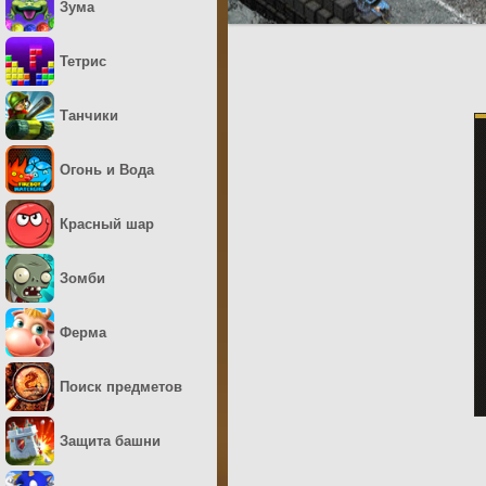
Зума
Тетрис
Танчики
Огонь и Вода
Красный шар
Зомби
Ферма
Поиск предметов
Защита башни