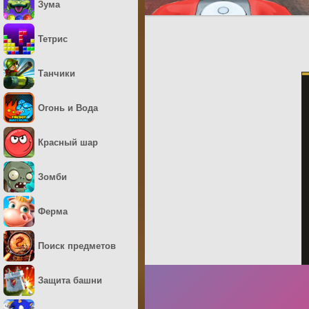
Зума
Тетрис
Танчики
Огонь и Вода
Красный шар
Зомби
Ферма
Поиск предметов
Защита башни