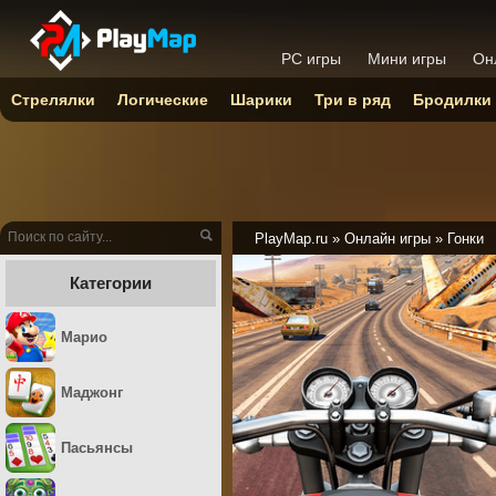
PC игры
Мини игры
Он
Стрелялки
Логические
Шарики
Три в ряд
Бродилки
PlayMap.ru
»
Онлайн игры
»
Гонки
Категории
Марио
Маджонг
Пасьянсы