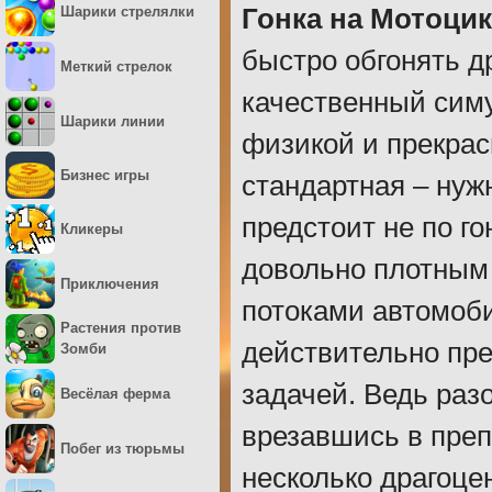
Шарики стрелялки
Гонка на Мотоцик
быстро обгонять д
Меткий стрелок
качественный симу
Шарики линии
физикой и прекрас
Бизнес игры
стандартная – нуж
предстоит не по го
Кликеры
довольно плотным
Приключения
потоками автомоби
Растения против
действительно пре
Зомби
задачей. Ведь раз
Весёлая ферма
врезавшись в преп
Побег из тюрьмы
несколько драгоце