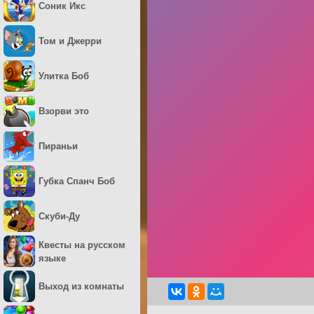
Соник Икс
Том и Джерри
Улитка Боб
Взорви это
Пираньи
Губка Спанч Боб
Скуби-Ду
Квесты на русском
языке
Выход из комнаты