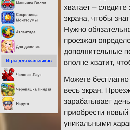
Машинка Вилли
хватает – следите
Сокровища
экрана, чтобы знат
Монтесумы
Нужно обязательно
Атлантида
проезжая определе
Для девочек
дополнительные по
Игры для мальчиков
вполне хватит, чт
Человек-Паук
Можете бесплатно 
весь экран. Проез
Черепашка Ниндзя
зарабатывает день
Наруто
приобрести новый м
уникальными хара