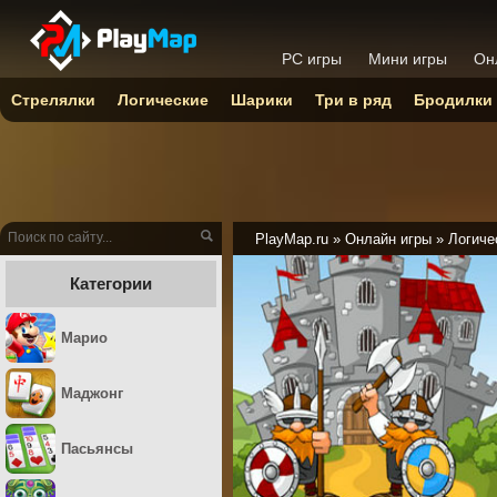
PC игры
Мини игры
Он
Стрелялки
Логические
Шарики
Три в ряд
Бродилки
PlayMap.ru
»
Онлайн игры
»
Логиче
Категории
Марио
Маджонг
Пасьянсы