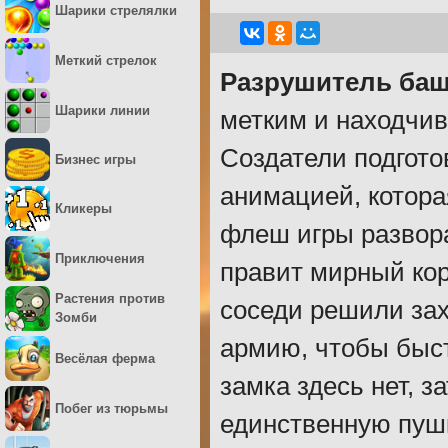
Шарики стрелялки
Меткий стрелок
Разрушитель ба
Шарики линии
метким и находчив
Создатели подгото
Бизнес игры
анимацией, котора
Кликеры
флеш игры развора
Приключения
правит мирный ко
Растения против
соседи решили зах
Зомби
армию, чтобы быс
Весёлая ферма
замка здесь нет, 
Побег из тюрьмы
единственную пушк