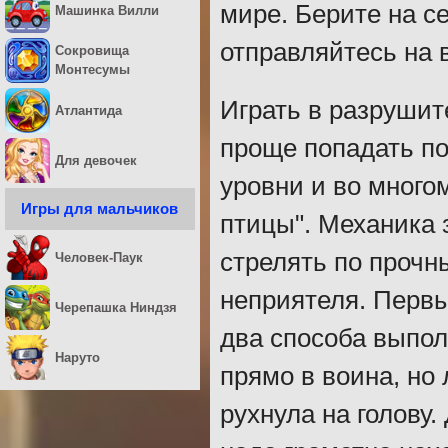
мире. Берите на с
Машинка Вилли
отправляйтесь на 
Сокровища
Монтесумы
Играть в разрушит
Атлантида
проще попадать по
Для девочек
уровни и во много
Игры для мальчиков
птицы". Механика 
стрелять по прочн
Человек-Паук
неприятеля. Первы
Черепашка Ниндзя
два способа выпол
Наруто
прямо в воина, но
рухнула на голову