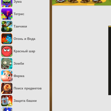
Зума
Тетрис
Танчики
Огонь и Вода
Красный шар
Зомби
Ферма
Поиск предметов
Защита башни