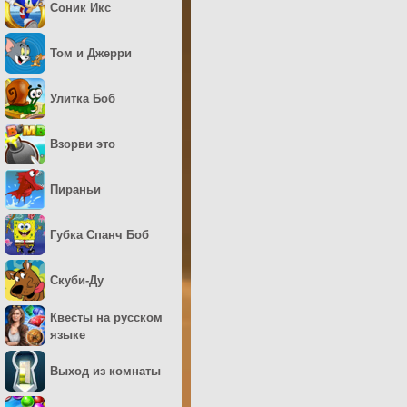
Соник Икс
Том и Джерри
Улитка Боб
Взорви это
Пираньи
Губка Спанч Боб
Скуби-Ду
Квесты на русском
языке
Выход из комнаты