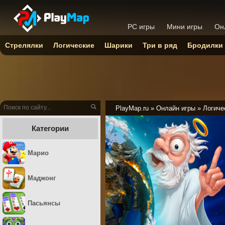
PC игры
Мини игры
Он
Стрелялки
Логические
Шарики
Три в ряд
Бродилки
PlayMap.ru
»
Онлайн игры
»
Логиче
Категории
Марио
Маджонг
Пасьянсы