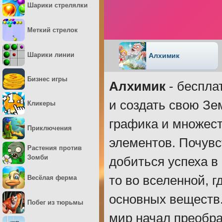
Шарики стрелялки
Меткий стрелок
Шарики линии
Алхимик
Бизнес игры
Алхимик
- бесплат
и создать свою Зе
Кликеры
графика и множес
Приключения
элементов. Почувс
Растения против
Зомби
добиться успеха в
то во вселенной, г
Весёлая ферма
основных веществ
Побег из тюрьмы
мир начал преобр