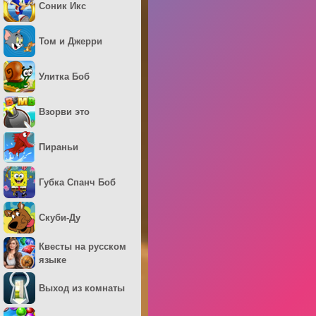
Соник Икс
Том и Джерри
Улитка Боб
Взорви это
Пираньи
Губка Спанч Боб
Скуби-Ду
Квесты на русском
языке
Выход из комнаты