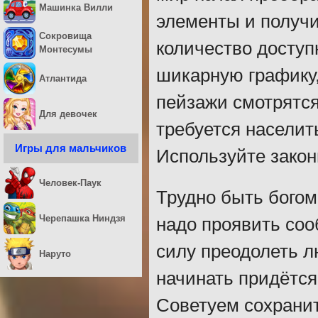
Машинка Вилли
элементы и получ
Сокровища
количество доступ
Монтесумы
шикарную графику,
Атлантида
пейзажи смотрятся
Для девочек
требуется населит
Игры для мальчиков
Используйте закон
Человек-Паук
Трудно быть богом
Черепашка Ниндзя
надо проявить соо
силу преодолеть л
Наруто
начинать придётся
Советуем сохранит