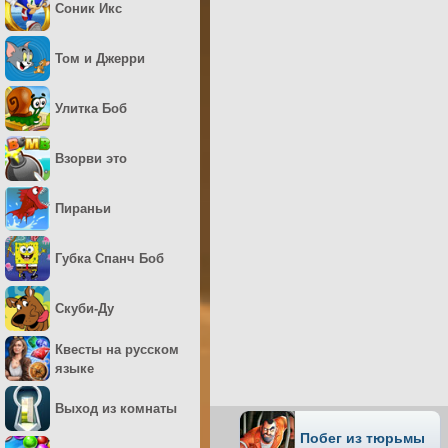
Соник Икс
Том и Джерри
Улитка Боб
Взорви это
Пираньи
Губка Спанч Боб
Скуби-Ду
Квесты на русском
языке
Выход из комнаты
Побег из тюрьмы