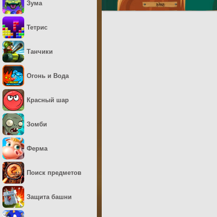
Зума
Тетрис
Танчики
Огонь и Вода
Красный шар
Зомби
Ферма
Поиск предметов
Защита башни