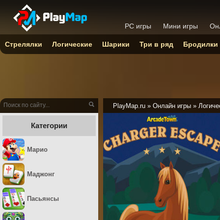
PC игры
Мини игры
Он
Стрелялки
Логические
Шарики
Три в ряд
Бродилки
PlayMap.ru
»
Онлайн игры
»
Логиче
Категории
Марио
Маджонг
Пасьянсы