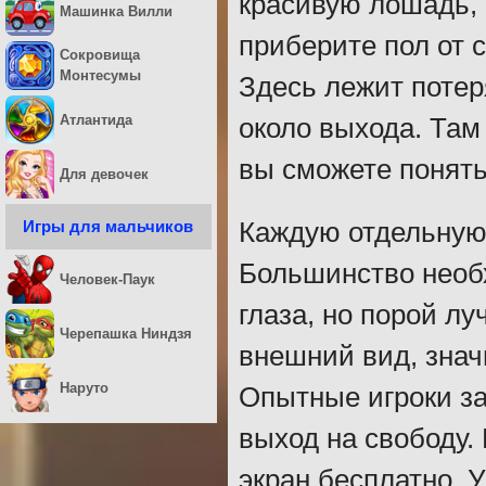
красивую лошадь, 
Машинка Вилли
приберите пол от 
Сокровища
Монтесумы
Здесь лежит потер
Атлантида
около выхода. Там
вы сможете понять
Для девочек
Игры для мальчиков
Каждую отдельную 
Большинство необ
Человек-Паук
глаза, но порой л
Черепашка Ниндзя
внешний вид, знач
Наруто
Опытные игроки за
выход на свободу.
экран бесплатно. 