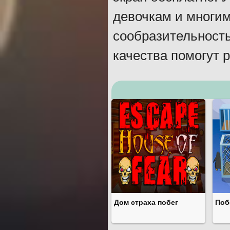
девочкам и многи
сообразительность
качества помогут 
Дом страха побег
Поб