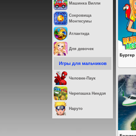
Машинка Вилли
Сокровища
Монтесумы
Атлантида
Для девочек
Бургер
Игры для мальчиков
Человек-Паук
Черепашка Ниндзя
Наруто
Безумн