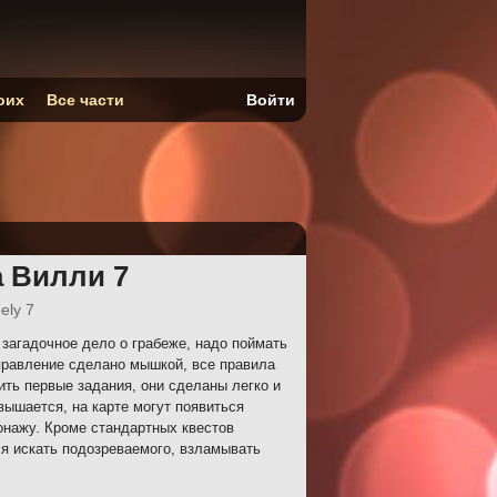
оих
Все части
Войти
 Вилли 7
ely 7
загадочное дело о грабеже, надо поймать
правление сделано мышкой, все правила
ть первые задания, они сделаны легко и
вышается, на карте могут появиться
онажу. Кроме стандартных квестов
ся искать подозреваемого, взламывать