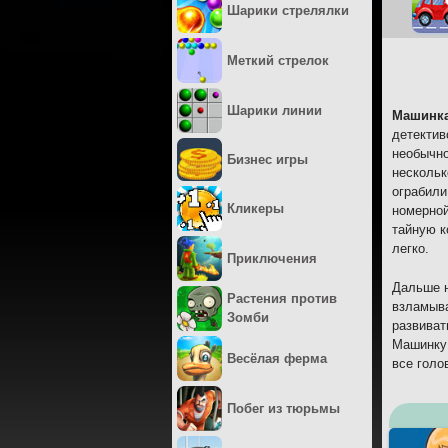
Шарики стрелялки
Меткий стрелок
Шарики линии
Машинка
детектив
необычно
Бизнес игры
нескольк
ограбили
Кликеры
номерной
тайную к
легко.
Приключения
Дальше н
Растения против
взламыва
Зомби
развиват
Машинку 
Весёлая ферма
все голо
Побег из тюрьмы