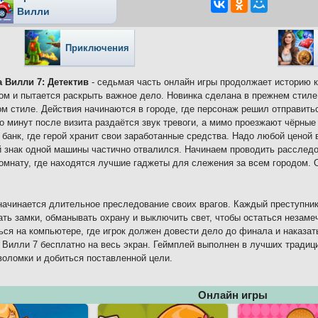
Вилли
Приключения
 Вилли 7: Детектив
- седьмая часть онлайн игры продолжает историю кр
ом и пытается раскрыть важное дело. Новинка сделана в прежнем стиле
м стиле. Действия начинаются в городе, где персонаж решил отправитьс
о минут после визита раздаётся звук тревоги, а мимо проезжают чёрные 
 банк, где герой хранит свои заработанные средства. Надо любой ценой
 знак одной машины частично отвалился. Начинаем проводить расследо
омнату, где находятся лучшие гаджеты для слежения за всем городом. 
ачинается длительное преследование своих врагов. Каждый преступник
ть замки, обманывать охрану и выключить свет, чтобы остаться незам
ься на компьютере, где игрок должен довести дело до финала и наказат
Вилли 7 бесплатно на весь экран. Геймплей выполнен в лучших традици
воломки и добиться поставленной цели.
Онлайн игры