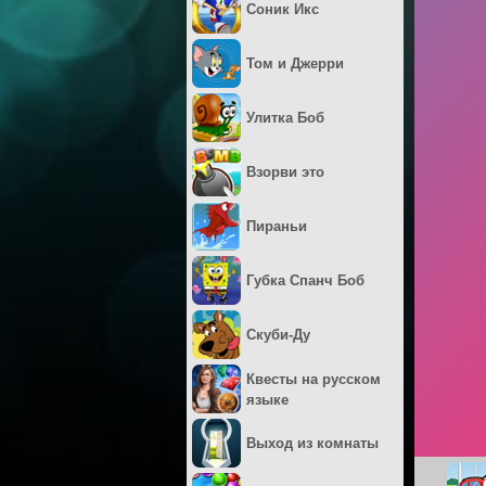
Соник Икс
Том и Джерри
Улитка Боб
Взорви это
Пираньи
Губка Спанч Боб
Скуби-Ду
Квесты на русском
языке
Выход из комнаты