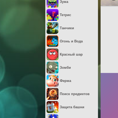
Зума
Тетрис
Танчики
Огонь и Вода
Красный шар
Зомби
Ферма
Поиск предметов
Защита башни