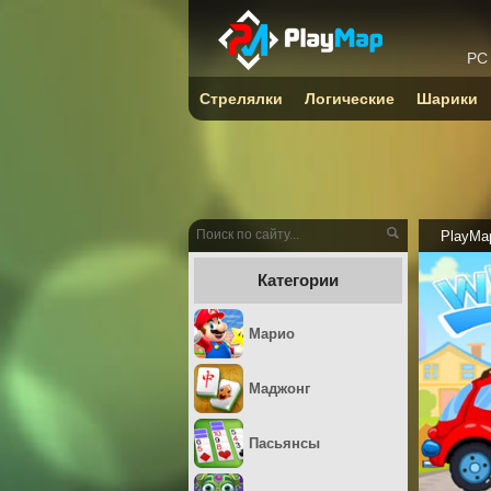
PC
Стрелялки
Логические
Шарики
PlayMa
Категории
Марио
Маджонг
Пасьянсы