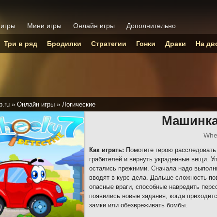
 игры
Мини игры
Онлайн игры
Дополнительно
Три в ряд
Бродилки
Стратегии
Гонки
Драки
На дв
p.ru
»
Онлайн игры
»
Логические
Машинка
Whe
Как играть:
Помогите герою расследовать 
грабителей и вернуть украденные вещи. У
остались прежними. Сначала надо выполни
вводят в курс дела. Дальше сложность по
опасные враги, способные навредить перс
появились новые задания, когда приходит
замки или обезвреживать бомбы.