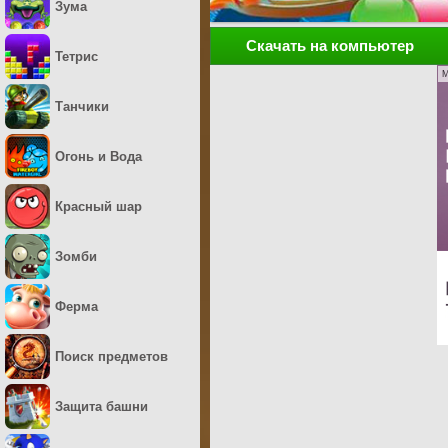
Зума
Скачать на компьютер
Тетрис
M
Танчики
Огонь и Вода
Красный шар
Зомби
Ферма
Поиск предметов
Защита башни