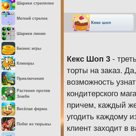
Шарики стрелялки
Меткий стрелок
Кекс шоп
Шарики линии
Бизнес игры
Кекс Шоп 3
- трет
Кликеры
торты на заказ. Да
Приключения
возможность узнат
Растения против
кондитерского маг
Зомби
причем, каждый же
Весёлая ферма
угодить каждому и
Побег из тюрьмы
клиент заходит в в