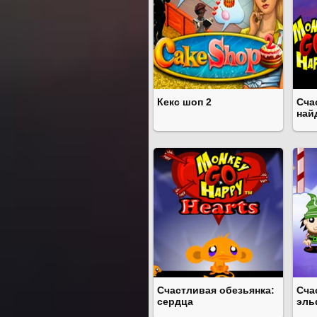
Кекс шоп 2
Сча
най
Счастливая обезьянка:
Сча
сердца
эл