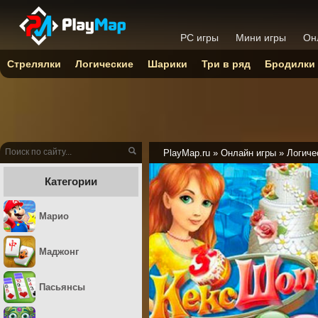
PC игры
Мини игры
Он
Стрелялки
Логические
Шарики
Три в ряд
Бродилки
PlayMap.ru
»
Онлайн игры
»
Логиче
Категории
Марио
Маджонг
Пасьянсы