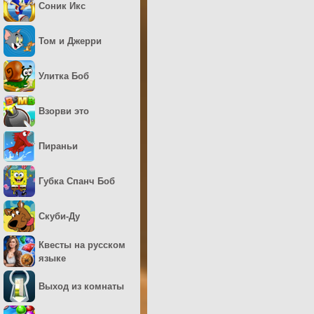
Соник Икс
Том и Джерри
Улитка Боб
Взорви это
Пираньи
Губка Спанч Боб
Скуби-Ду
Квесты на русском
языке
Выход из комнаты