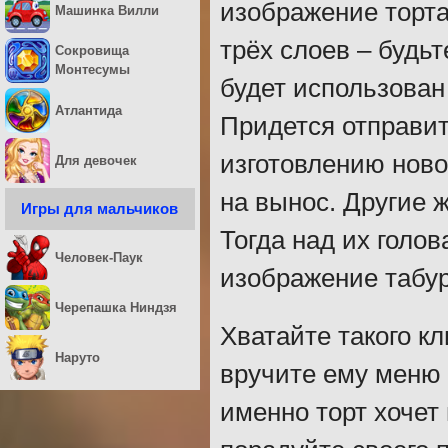
изображение торта,
Машинка Вилли
трёх слоев – будь
Сокровища
Монтесумы
будет использован 
Атлантида
Придется отправить
изготовлению ново
Для девочек
на вынос. Другие 
Игры для мальчиков
Тогда над их голо
Человек-Паук
изображение табур
Черепашка Ниндзя
Хватайте такого кл
Наруто
вручите ему меню 
именно торт хочет