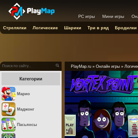
PC игры
Мини игры
Он
Стрелялки
Логические
Шарики
Три в ряд
Бродилки
PlayMap.ru
»
Онлайн игры
»
Логиче
Категории
Марио
Маджонг
Пасьянсы