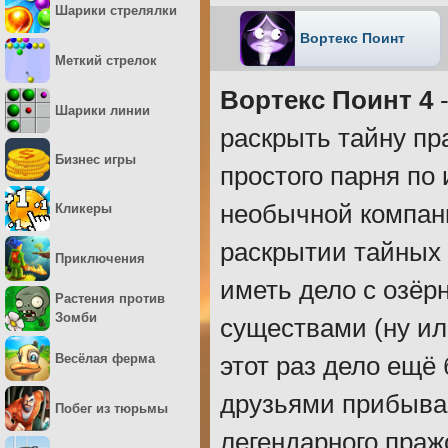
Шарики стрелялки
Вортекс Поинт
Меткий стрелок
Вортекс Поинт 4
-
Шарики линии
раскрыть тайну пр
Бизнес игры
простого парня по
необычной компани
Кликеры
раскрытии тайных 
Приключения
иметь дело с озё
Растения против
Зомби
существами (ну ил
Весёлая ферма
этот раз дело ещё
друзьями прибываю
Побег из тюрьмы
легендарного пражс