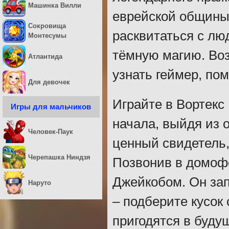
Машинка Вилли
еврейской общины 
Сокровища
расквитаться с лю
Монтесумы
тёмную магию. Воз
Атлантида
узнать геймер, по
Для девочек
Играйте в Вортекс 
Игры для мальчиков
начала, выйдя из 
Человек-Паук
ценный свидетель
Черепашка Ниндзя
Позвонив в домофо
Джейкобом. Он зап
Наруто
– подберите кусок
пригодятся в буду