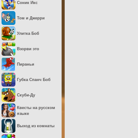
Соник Икс
Том и Джерри
Улитка Боб
Взорви это
Пираньи
Губка Спанч Боб
Скуби-Ду
Квесты на русском
языке
Выход из комнаты