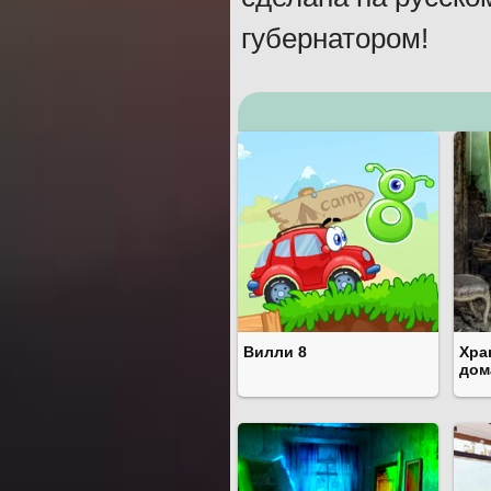
губернатором!
Вилли 8
Хра
дом