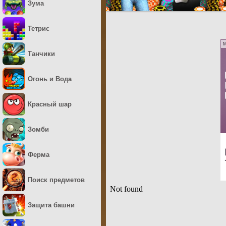
Зума
Тетрис
M
Танчики
Огонь и Вода
Красный шар
Зомби
Ферма
Поиск предметов
Защита башни