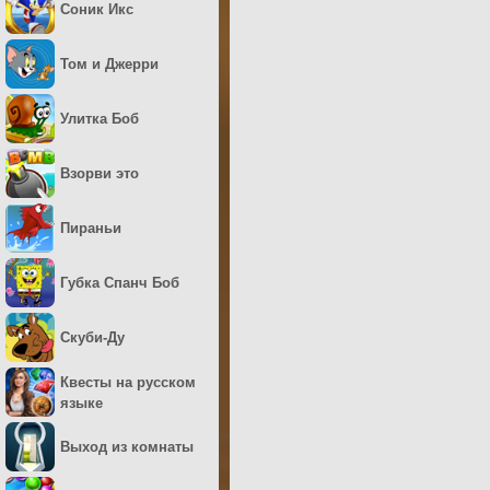
Соник Икс
Том и Джерри
Улитка Боб
Взорви это
Пираньи
Губка Спанч Боб
Скуби-Ду
Квесты на русском
языке
Выход из комнаты