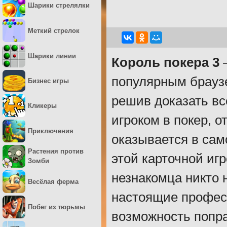
Шарики стрелялки
Меткий стрелок
Шарики линии
Король покера 3
–
популярным брауз
Бизнес игры
решив доказать вс
Кликеры
игроком в покер, о
Приключения
оказывается в сам
Растения против
этой карточной иг
Зомби
незнакомца никто н
Весёлая ферма
настоящие професс
Побег из тюрьмы
возможность попра