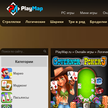
PC игры
Мини игры
Он
Стрелялки
Логические
Шарики
Три в ряд
Бродилки
PlayMap.ru
»
Онлайн игры
»
Логиче
Категории
Марио
Маджонг
Пасьянсы