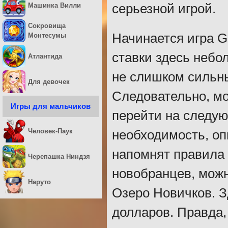
Машинка Вилли
серьезной игрой.
Сокровища
Начинается игра G
Монтесумы
ставки здесь небо
Атлантида
не слишком сильны
Для девочек
Следовательно, мо
Игры для мальчиков
перейти на следую
Человек-Паук
необходимость, оп
напомнят правила 
Черепашка Ниндзя
новобранцев, мож
Наруто
Озеро Новичков. З
долларов. Правда, 