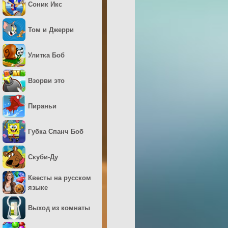
Соник Икс
Том и Джерри
Улитка Боб
Взорви это
Пираньи
Губка Спанч Боб
Скуби-Ду
Квесты на русском
языке
Выход из комнаты