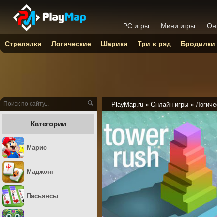
PC игры
Мини игры
Он
Стрелялки
Логические
Шарики
Три в ряд
Бродилки
PlayMap.ru
»
Онлайн игры
»
Логиче
Категории
Марио
Маджонг
Пасьянсы