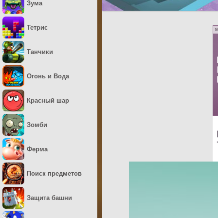
Зума
Тетрис
M
Танчики
Огонь и Вода
Красный шар
Зомби
Ферма
Поиск предметов
Защита башни