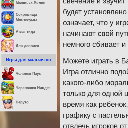
свечение и звучит
Машинка Вилли
будет установлено
Сокровища
Монтесумы
означает, что у иг
Атлантида
начинают свой путь
немного сбивает и 
Для девочек
Можете играть в Б
Игры для мальчиков
Игра отлично подой
Человек-Паук
какого-либо морал
Черепашка Ниндзя
только для одной 
Наруто
время как ребенок,
графику с пастель
отвлечь игроков от