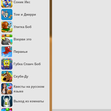
Соник Икс
Том и Джерри
Улитка Боб
Взорви это
Пираньи
Губка Спанч Боб
Скуби-Ду
Квесты на русском
языке
Выход из комнаты