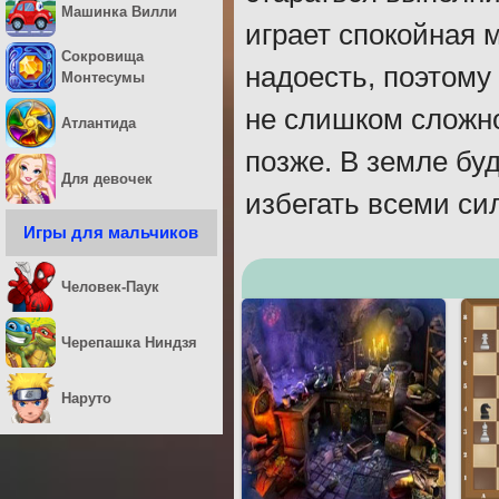
Машинка Вилли
играет спокойная 
Сокровища
надоесть, поэтому
Монтесумы
не слишком сложно
Атлантида
позже. В земле бу
Для девочек
избегать всеми си
Игры для мальчиков
Человек-Паук
Черепашка Ниндзя
Наруто