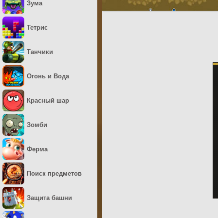
Зума
Тетрис
Танчики
Огонь и Вода
Красный шар
Зомби
Ферма
Поиск предметов
Защита башни