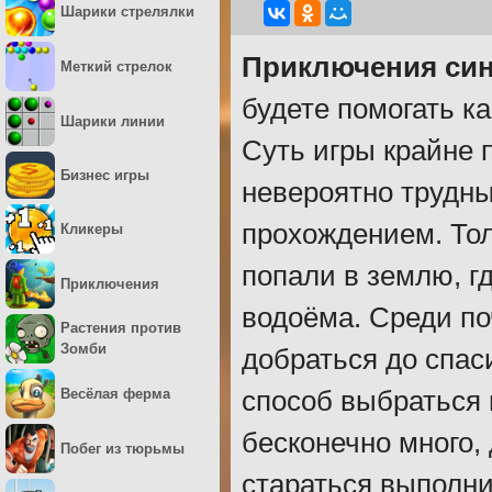
Шарики стрелялки
Приключения син
Меткий стрелок
будете помогать к
Шарики линии
Суть игры крайне 
Бизнес игры
невероятно трудны
прохождением. Тол
Кликеры
попали в землю, гд
Приключения
водоёма. Среди п
Растения против
Зомби
добраться до спас
Весёлая ферма
способ выбраться 
бесконечно много,
Побег из тюрьмы
стараться выполни