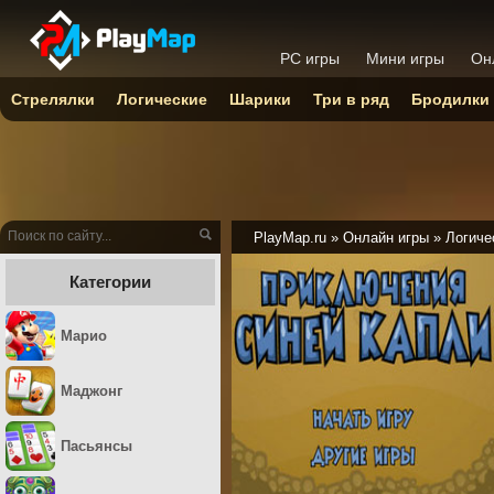
PC игры
Мини игры
Он
Стрелялки
Логические
Шарики
Три в ряд
Бродилки
PlayMap.ru
»
Онлайн игры
»
Логиче
Категории
Марио
Маджонг
Пасьянсы