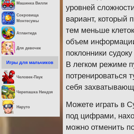
Машинка Вилли
уровней сложности
Сокровища
вариант, который 
Монтесумы
тем меньше клеток
Атлантида
объем информации
Для девочек
поклонники судоку
Игры для мальчиков
В легком режиме п
потренироваться т
Человек-Паук
себя захватывающи
Черепашка Ниндзя
Можете играть в Су
Наруто
под цифрами, нах
можно отменить по