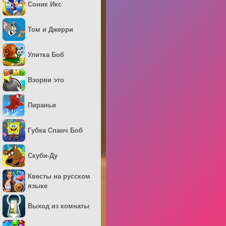
Соник Икс
Том и Джерри
Улитка Боб
Взорви это
Пираньи
Губка Спанч Боб
Скуби-Ду
Квесты на русском
языке
Выход из комнаты