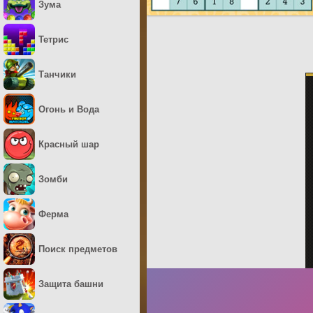
Зума
Тетрис
Танчики
Огонь и Вода
Красный шар
Зомби
Ферма
Поиск предметов
Защита башни