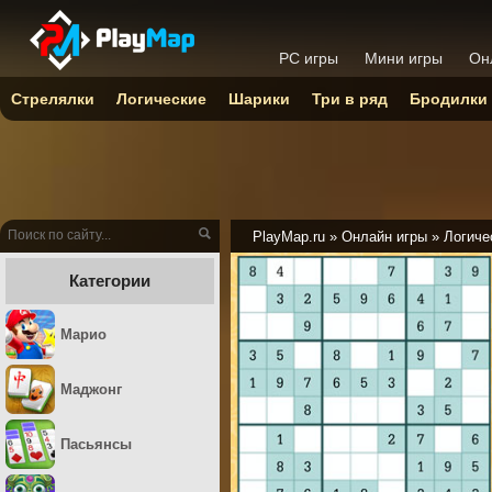
PC игры
Мини игры
Он
Стрелялки
Логические
Шарики
Три в ряд
Бродилки
PlayMap.ru
»
Онлайн игры
»
Логиче
Категории
Марио
Маджонг
Пасьянсы