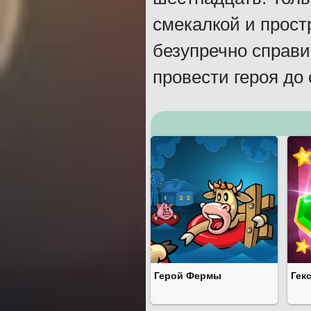
смекалкой и прос
безупречно справ
провести героя до 
Герой Фермы
Гек