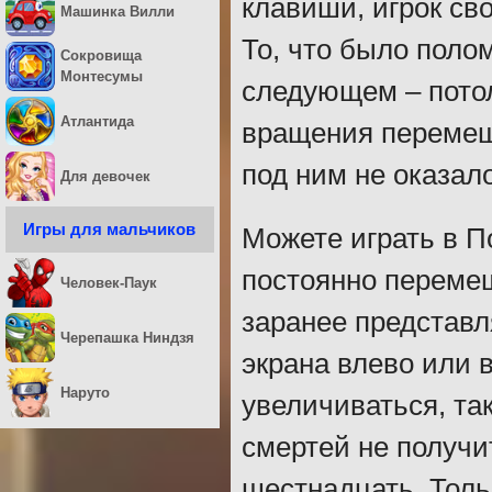
клавиши, игрок св
Машинка Вилли
То, что было полом
Сокровища
Монтесумы
следующем – потол
Атлантида
вращения перемеща
под ним не оказал
Для девочек
Игры для мальчиков
Можете играть в П
постоянно переме
Человек-Паук
заранее представл
Черепашка Ниндзя
экрана влево или 
Наруто
увеличиваться, так
смертей не получи
шестнадцать. Толь