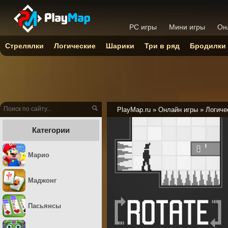
PC игры
Мини игры
Он
Стрелялки
Логические
Шарики
Три в ряд
Бродилки
PlayMap.ru
»
Онлайн игры
»
Логиче
Категории
Марио
Маджонг
Пасьянсы