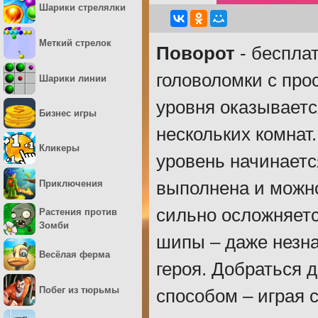
Шарики стрелялки
Меткий стрелок
Поворот
- бесплат
головоломки с про
Шарики линии
уровня оказывает
Бизнес игры
нескольких комнат.
Кликеры
уровень начинается
Приключения
выполнена и можн
сильно осложняетс
Растения против
Зомби
шипы – даже незна
Весёлая ферма
героя. Добраться 
Побег из тюрьмы
способом – играя 