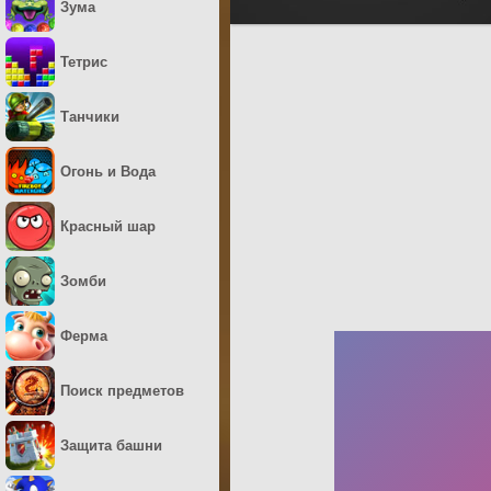
Зума
Тетрис
Танчики
Огонь и Вода
Красный шар
Зомби
Ферма
Поиск предметов
Защита башни