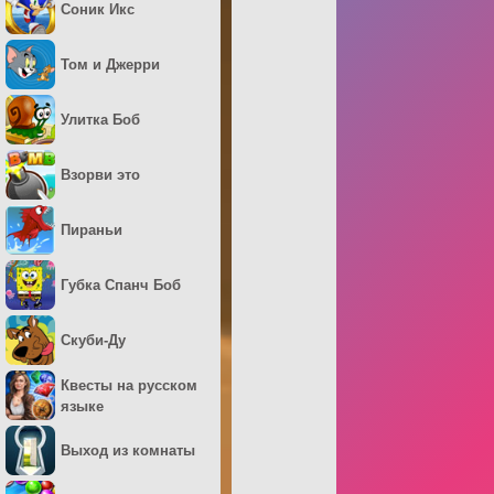
Соник Икс
Том и Джерри
Улитка Боб
Взорви это
Пираньи
Губка Спанч Боб
Скуби-Ду
Квесты на русском
языке
Выход из комнаты