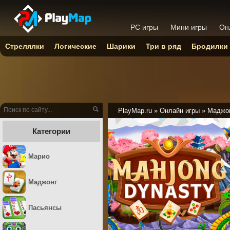
PC игры
Мини игры
Он
Стрелялки
Логические
Шарики
Три в ряд
Бродилки
PlayMap.ru
»
Онлайн игры
»
Маджо
Категории
Марио
Маджонг
Пасьянсы