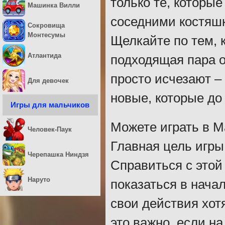
только те, которые
Машинка Вилли
соседними костяшк
Сокровища
Монтесумы
Щелкайте по тем, 
Атлантида
подходящая пара о
просто исчезают –
Для девочек
новые, которые до
Игры для мальчиков
Можете играть в М
Человек-Паук
Главная цель игры 
Черепашка Ниндзя
Справиться с этой
Наруто
показаться в нача
свои действия хот
это важно, если на