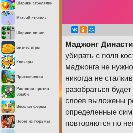
Шарики стрелялки
Меткий стрелок
Шарики линии
Маджонг Династи
Бизнес игры
убирать с поля к
Кликеры
маджонга не нужно
никогда не сталк
Приключения
разобраться будет
Растения против
Зомби
слоев выложены р
Весёлая ферма
определенные симв
Побег из тюрьмы
повторяются по не