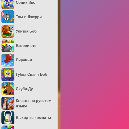
Соник Икс
Том и Джерри
Улитка Боб
Взорви это
Пираньи
Губка Спанч Боб
Скуби-Ду
Квесты на русском
языке
Выход из комнаты