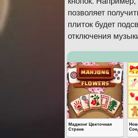
кнопок. Например,
позволяет получит
плиток будет подс
отключения музыки
Маджонг Цветочная
Нов
Страна
Сое