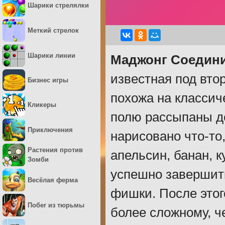
Шарики стрелялки
Меткий стрелок
Шарики линии
Маджонг Соедини
известная под вто
Бизнес игры
похожа на классич
Кликеры
полю рассыпаны де
Приключения
нарисовано что-то
Растения против
апельсин, банан, к
Зомби
успешно завершить
Весёлая ферма
фишки. После этог
Побег из тюрьмы
более сложному, ч