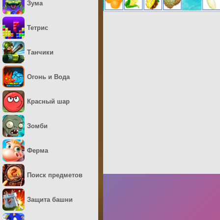
Зума
Тетрис
Танчики
Огонь и Вода
Красный шар
Зомби
Ферма
Поиск предметов
Защита башни