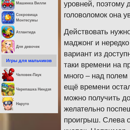
уровней, поэтому 
Машинка Вилли
головоломок она ув
Сокровища
Монтесумы
Действовать нужно
Атлантида
маджонг и нередк
Для девочек
вариант из доступн
Игры для мальчиков
таки времени на п
много – над полем
Человек-Паук
ещё времени остал
Черепашка Ниндзя
можно получить до
Наруто
желательно поспеш
проигрыш. Слева о