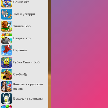
Соник Икс
Том и Джерри
Улитка Боб
Взорви это
Пираньи
Губка Спанч Боб
Скуби-Ду
Квесты на русском
языке
Выход из комнаты