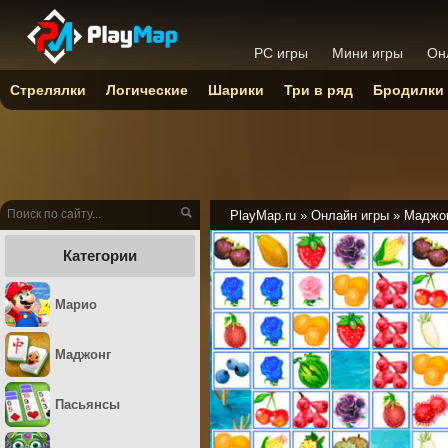
PC игры
Мини игры
Он
Стрелялки
Логические
Шарики
Три в ряд
Бродилки
PlayMap.ru
»
Онлайн игры
»
Маджо
Категории
Марио
Маджонг
Пасьянсы