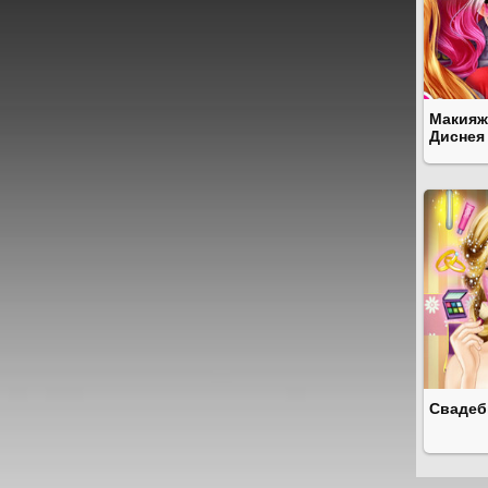
Макияж
Диснея
Свадеб