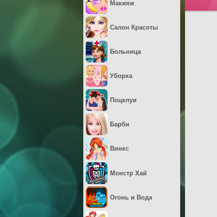
Макияж
Салон Красоты
Больница
Уборка
Поцелуи
Барби
Винкс
Монстр Хай
Огонь и Вода