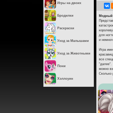
Игры на двоих
Бродилки
Модный
Представ
катастро
Раскраски
королеву
для ногт
и немног
Уход за Малышами
Игра име
Уход за Животными
красавиц
все спец
"далее".
Пони
можно вз
Сколько 
Хэллоуин