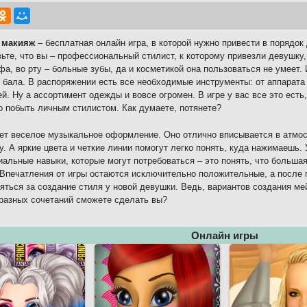
 макияж
– бесплатная онлайн игра, в которой нужно привести в порядо
ьте, что вы – профессиональный стилист, к которому привезли девушку, 
фа, во рту – больные зубы, да и косметикой она пользоваться не умеет.
 бала. В распоряжении есть все необходимые инструменты: от аппара
ей. Ну а ассортимент одежды и вовсе огромен. В игре у вас все это ест
о побыть личным стилистом. Как думаете, потянете?
ет веселое музыкальное оформление. Оно отлично вписывается в атм
у. А яркие цвета и четкие линии помогут легко понять, куда нажимаешь. 
иальные навыки, которые могут потребоваться – это понять, что большая
 Впечатления от игры остаются исключительно положительные, а после
яться за создание стиля у новой девушки. Ведь, вариантов создания ме
разных сочетаний сможете сделать вы?
Онлайн игры