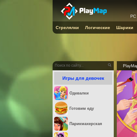
PC
Стрелялки
Логические
Шарики
PlayMa
Игры для девочек
Одевалки
Готовим еду
Парикмахерская