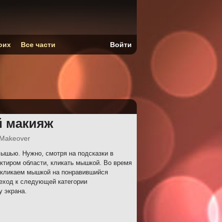
оих
Все части
Войти
 макияж
 Makeover
ышью. Нужно, смотря на подсказки в
ктиром области, кликать мышкой. Во время
о кликаем мышкой на понравившийся
реход к следующей категории
у экрана.