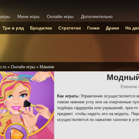
 игры
Мини игры
Онлайн игры
Дополнительно
Три в ряд
Бродилки
Стратегии
Гонки
Драки
На дв
p.ru
»
Онлайн игры
»
Макияж
Модный
Extreme
Как играть:
Управление осуществляется м
левом нижнем углу или на очерченные пун
подбора гардероба или украшений, прост
предмет, чтобы надеть его на модель. Пе
осуществляется по нажатию галочки в угл