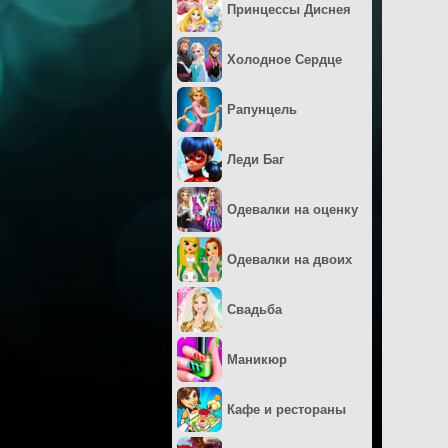
Принцессы Диснея
Холодное Сердце
Рапунцель
Леди Баг
Одевалки на оценку
Одевалки на двоих
Свадьба
Маникюр
Кафе и рестораны