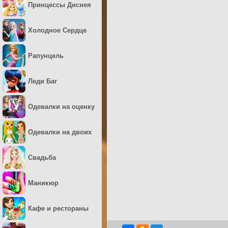
Принцессы Диснея
Холодное Сердце
Рапунцель
Леди Баг
Одевалки на оценку
Одевалки на двоих
Свадьба
Маникюр
Кафе и рестораны