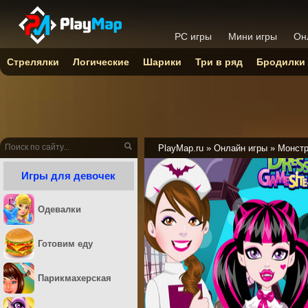
PC игры
Мини игры
Он
Стрелялки
Логические
Шарики
Три в ряд
Бродилки
PlayMap.ru
»
Онлайн игры
»
Монстр
Игры для девочек
Одевалки
Готовим еду
Парикмахерская