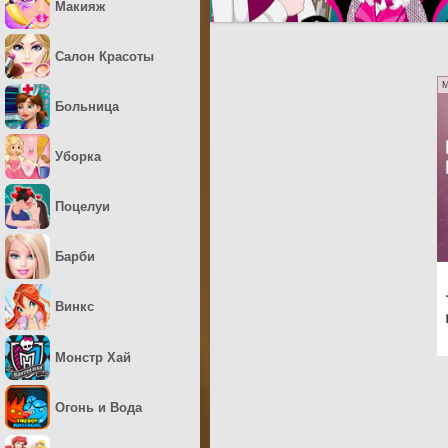
Макияж
Салон Красоты
M
Больница
Уборка
Поцелуи
Барби
Винкс
Монстр Хай
Огонь и Вода