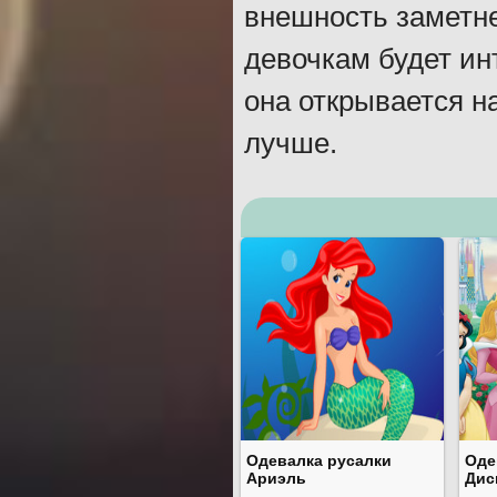
внешность заметне
девочкам будет ин
она открывается н
лучше.
Одевалка русалки
Оде
Ариэль
Дис