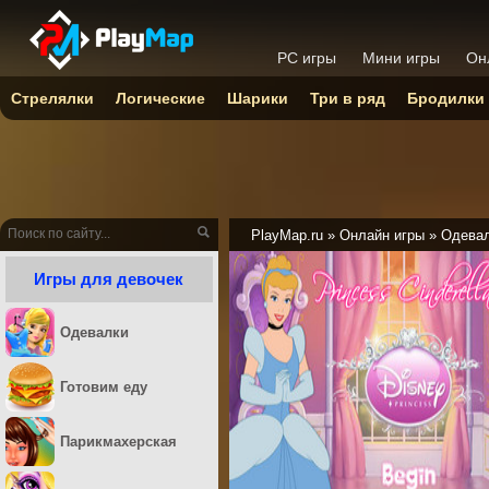
PC игры
Мини игры
Он
Стрелялки
Логические
Шарики
Три в ряд
Бродилки
PlayMap.ru
»
Онлайн игры
»
Одева
Игры для девочек
Одевалки
Готовим еду
Парикмахерская