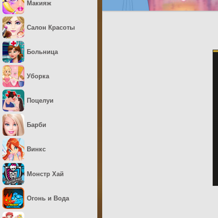
Макияж
Салон Красоты
Больница
Уборка
Поцелуи
Барби
Винкс
Монстр Хай
Огонь и Вода