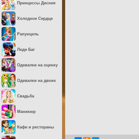
Принцессы Диснея
Холодное Сердце
Рапунцель
Леди Баг
Одевалки на оценку
Одевалки на двоих
Свадьба
Маникюр
Кафе и рестораны