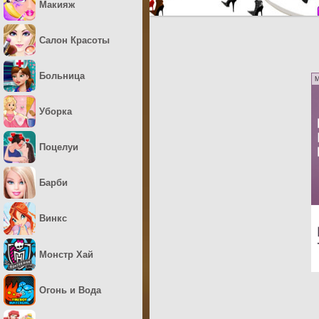
Макияж
Салон Красоты
Больница
M
Уборка
Поцелуи
Барби
Винкс
Монстр Хай
Огонь и Вода