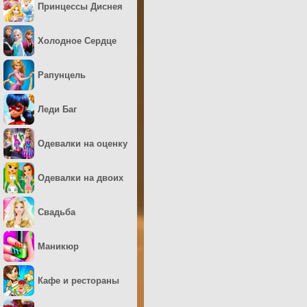
Принцессы Диснея
Холодное Сердце
Рапунцель
Леди Баг
Одевалки на оценку
Одевалки на двоих
Свадьба
Маникюр
Кафе и рестораны