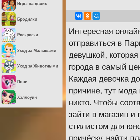
Игры на двоих
Бродилки
Интересная онлайн
Раскраски
отправиться в Пар
Уход за Малышами
девушкой, которая
города в самый цен
Уход за Животными
Каждая девочка до
Пони
причине, тут мода
Хэллоуин
никто. Чтобы соот
зайти в магазин и
стилистом для юн
причёску, найти п