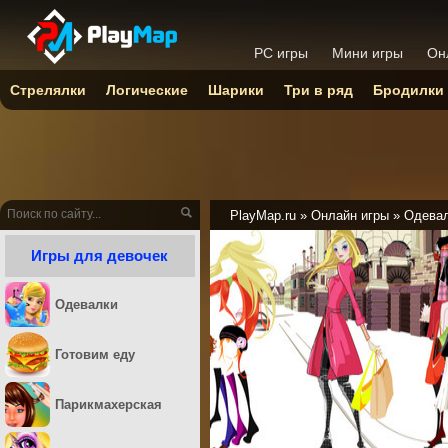
PC игры
Мини игры
Он
Стрелялки
Логические
Шарики
Три в ряд
Бродилки
PlayMap.ru
»
Онлайн игры
»
Одева
Игры для девочек
Одевалки
Готовим еду
Парикмахерская