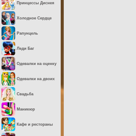
Принцессы Диснея
Холодное Сердце
Рапунцель
Леди Баг
Одевалки на оценку
Одевалки на двоих
Свадьба
Маникюр
Кафе и рестораны