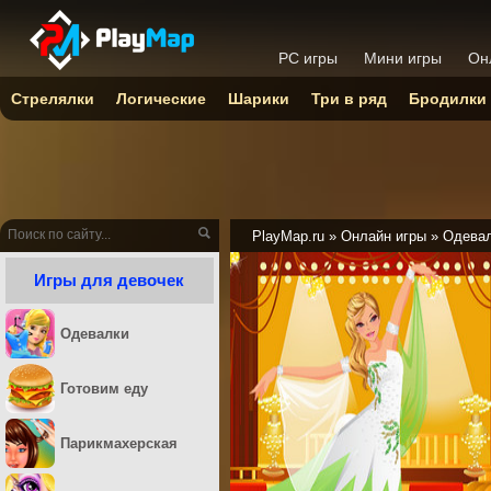
PC игры
Мини игры
Он
Стрелялки
Логические
Шарики
Три в ряд
Бродилки
PlayMap.ru
»
Онлайн игры
»
Одева
Игры для девочек
Одевалки
Готовим еду
Парикмахерская