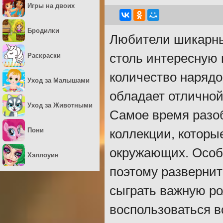
Игры на двоих
Бродилки
Любители шикарны
столь интересную 
Раскраски
количество нарядо
Уход за Малышами
обладает отличной
Уход за Животными
Самое время разоб
Пони
коллекции, которы
окружающих. Особ
Хэллоуин
поэтому развернит
сыграть важную ро
воспользоваться в