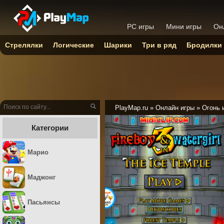
PC игры
Мини игры
Он
Стрелялки
Логические
Шарики
Три в ряд
Бродилки
PlayMap.ru
»
Онлайн игры
»
Огонь 
Категории
Марио
Маджонг
Пасьянсы