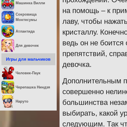
Машинка Вилли
на помощь – к при
Сокровища
лаву, чтобы нажать
Монтесумы
кристаллу. Конечн
Атлантида
ведь он не боится 
Для девочек
препятствий, спра
Игры для мальчиков
девочка.
Человек-Паук
Дополнительным п
Черепашка Ниндзя
совершенно нелине
большинства неза
Наруто
выбирать, какой у
следующим. Так чт