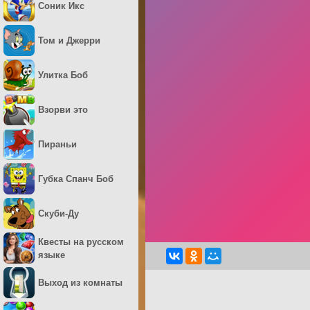
Соник Икс
Том и Джерри
Улитка Боб
Взорви это
Пираньи
Губка Спанч Боб
Скуби-Ду
Квесты на русском
языке
Выход из комнаты