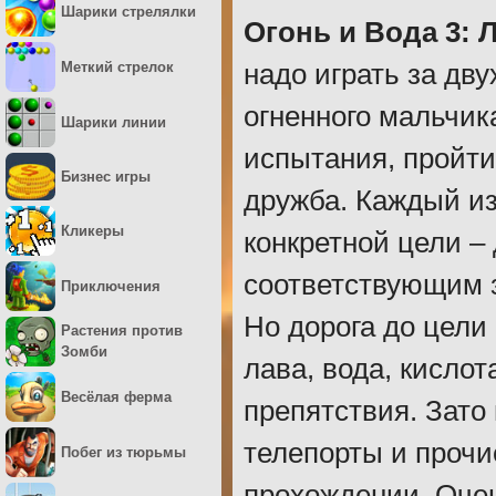
Шарики стрелялки
Огонь и Вода 3: 
Меткий стрелок
надо играть за дв
огненного мальчик
Шарики линии
испытания, пройти
Бизнес игры
дружба. Каждый из
Кликеры
конкретной цели –
соответствующим з
Приключения
Но дорога до цели 
Растения против
Зомби
лава, вода, кислот
Весёлая ферма
препятствия. Зато
телепорты и прочи
Побег из тюрьмы
прохождении. Очен