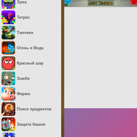
Зума
Тетрис
Танчики
Огонь и Вода
Красный шар
Зомби
Ферма
Поиск предметов
Защита башни