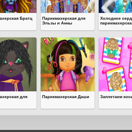
ахерская Братц
Парикмахерская для
Холодное серд
Эльзы и Анны
парикмахерска
ахерская для
Парикмахерская Даши
Заплетаем кос