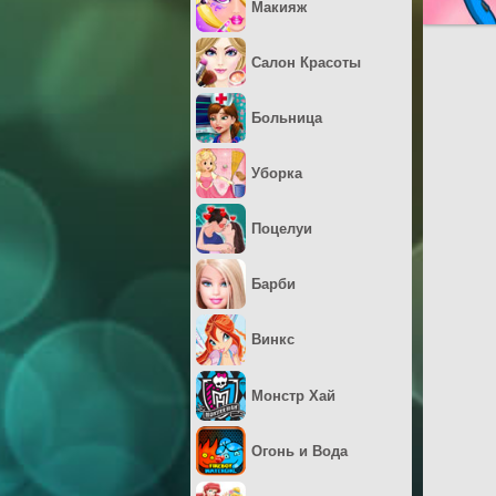
Макияж
Салон Красоты
Больница
Уборка
Поцелуи
Барби
Винкс
Монстр Хай
Огонь и Вода