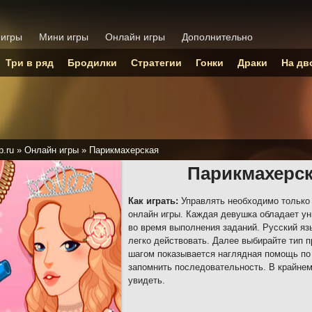
 игры
Мини игры
Онлайн игры
Дополнительно
Три в ряд
Бродилки
Стратегии
Гонки
Драки
На дв
p.ru
»
Онлайн игры
»
Парикмахерская
Парикмахерс
Как играть:
Управлять необходимо только
онлайн игры. Каждая девушка обладает у
во время выполнения заданий. Русский яз
легко действовать. Далее выбирайте тип 
шагом показывается наглядная помощь по
запомнить последовательность. В крайнем
увидеть.