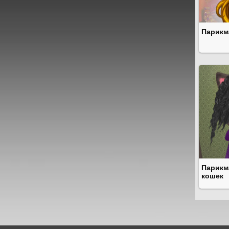
Парикм
Парикм
кошек