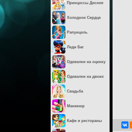
Принцессы Диснея
Холодное Сердце
Рапунцель
Леди Баг
Одевалки на оценку
Одевалки на двоих
Свадьба
Маникюр
Кафе и рестораны