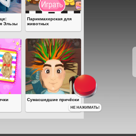
це:
Парикмахерская для
я Эльзы
животных
ички
Сумасшедшие причёски
НЕ НАЖИМАТЬ!