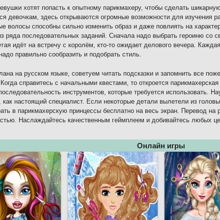
евушки хотят попасть к опытному парикмахеру, чтобы сделать шикарную
ся девочкам, здесь открываются огромные возможности для изучения р
е волосы способны сильно изменить образ и даже повлиять на характе
из ряда последовательных заданий. Сначала надо выбрать героиню со св
угая идёт на встречу с королём, кто-то ожидает делового вечера. Кажда
надо правильно сообразить и подобрать стиль.
лана на русском языке, советуем читать подсказки и запомнить все поже
 Когда справитесь с начальными квестами, то откроется парикмахерск
последовательность инструментов, которые требуется использовать. Нау
, как настоящий специалист. Если некоторые детали вылетели из головы
рать в парикмахерскую принцессы бесплатно на весь экран. Перевод на 
стью. Наслаждайтесь качественным геймплеем и добивайтесь любых це
Онлайн игры