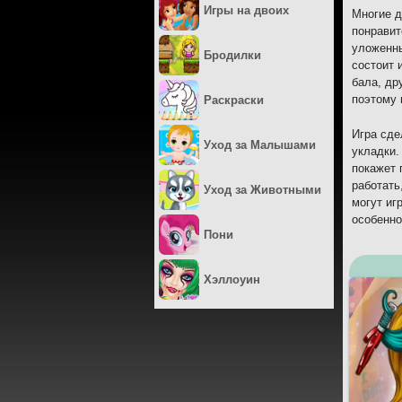
Игры на двоих
Многие д
понравит
уложенны
Бродилки
состоит 
бала, др
поэтому 
Раскраски
Игра сде
Уход за Малышами
укладки.
покажет 
работать
Уход за Животными
могут иг
особенно
Пони
Хэллоуин