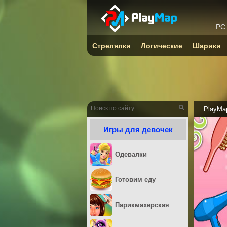
PC
Стрелялки
Логические
Шарики
PlayMa
Игры для девочек
Одевалки
Готовим еду
Парикмахерская