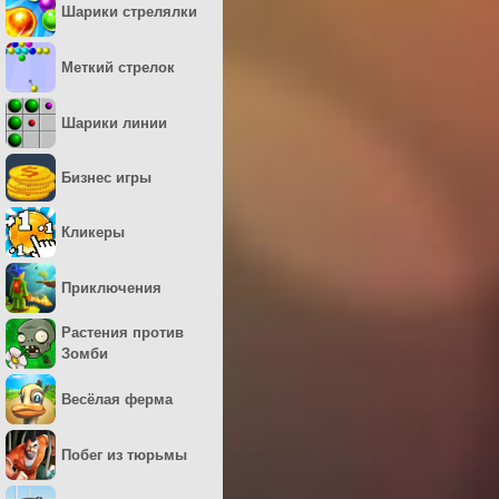
Шарики стрелялки
Меткий стрелок
Шарики линии
Бизнес игры
Кликеры
Приключения
Растения против
Зомби
Весёлая ферма
Побег из тюрьмы