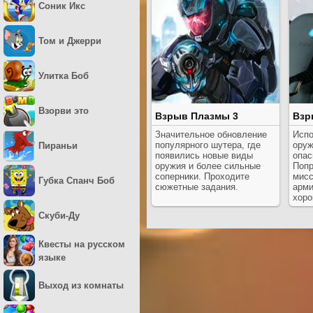
Соник Икс
Том и Джерри
Улитка Боб
Взорви это
Взрыв Плазмы 3
Взр
Значительное обновление
Испо
популярного шутера, где
оруж
Пираньи
появились новые виды
опас
оружия и более сильные
Попр
соперники. Проходите
мисс
Губка Спанч Боб
сюжетные задания.
арми
хоро
Скуби-Ду
Квесты на русском
языке
Выход из комнаты