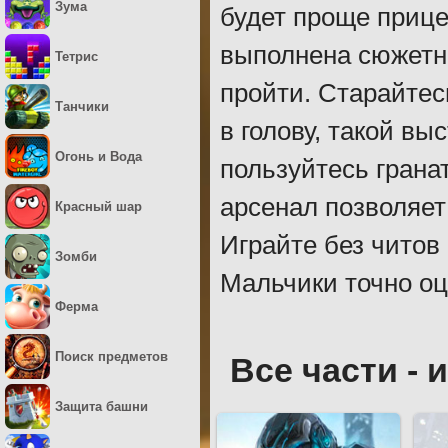
Зума
будет проще прице
выполнена сюжетна
Тетрис
пройти. Старайтес
Танчики
в голову, такой вы
Огонь и Вода
пользуйтесь гран
арсенал позволяет
Красный шар
Играйте без читов 
Зомби
Мальчики точно оц
Ферма
Поиск предметов
Все части - 
Защита башни