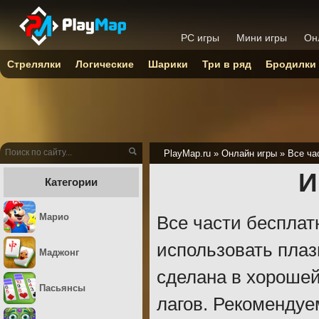
PC игры
Мини игры
Он
Стрелялки
Логические
Шарики
Три в ряд
Бродилки
PlayMap.ru
»
Онлайн игры
»
Все ча
И
Категории
Марио
Все части бесплат
использовать плаз
Маджонг
сделана в хорошей
Пасьянсы
лагов. Рекомендуе