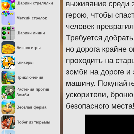
выживание среди з
Шарики стрелялки
герою, чтобы спас
Меткий стрелок
человек превратил
Шарики линии
Требуется добрать
но дорога крайне о
Бизнес игры
проходить на стар
Кликеры
зомби на дороге и
Приключения
машину. Покупайте
Растения против
ускорители, броню
Зомби
безопасного места
Весёлая ферма
Побег из тюрьмы