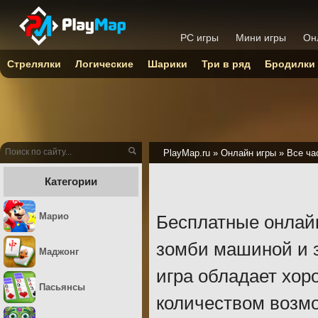
PC игры
Мини игры
Он
Стрелялки
Логические
Шарики
Три в ряд
Бродилки
PlayMap.ru
»
Онлайн игры
»
Все ча
Категории
Марио
Бесплатные онлайн
зомби машиной и з
Маджонг
игра обладает хо
Пасьянсы
количеством возм