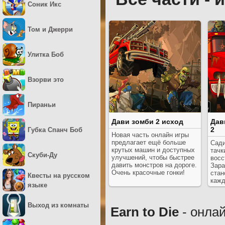
Соник Икс
Том и Джерри
Улитка Боб
Взорви это
Пираньи
Дави зомби 2 исход
Дав
2
Губка Спанч Боб
Новая часть онлайн игры
предлагает ещё больше
Сади
крутых машин и доступных
тачк
Скуби-Ду
улучшений, чтобы быстрее
восс
давить монстров на дороге.
Зара
Очень красочные гонки!
стан
Квесты на русском
кажд
языке
Выход из комнаты
Earn to Die
- онла