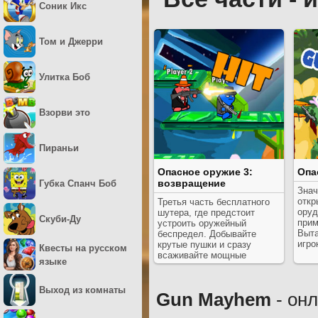
Соник Икс
Том и Джерри
Улитка Боб
Взорви это
Пираньи
Опасное оружие 3:
Опа
возвращение
Губка Спанч Боб
Знач
откр
Третья часть бесплатного
оруд
шутера, где предстоит
Скуби-Ду
прим
устроить оружейный
Выта
беспредел. Добывайте
игро
крутые пушки и сразу
Квесты на русском
всаживайте мощные
языке
выстрелы в противника.
Выход из комнаты
Gun Mayhem
- он