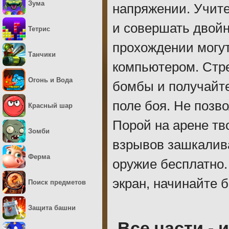
Зума
напряжении. Учите
и совершать двойн
Тетрис
прохождении могут
Танчики
компьютером. Стре
Огонь и Вода
бомбы и получайт
поле боя. Не позв
Красный шар
Порой на арене тв
Зомби
взрывов зашкалива
Ферма
оружие бесплатно.
экран, начинайте 
Поиск предметов
Защита башни
Все части - 