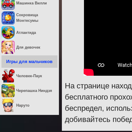
Машинка Вилли
Сокровища
Монтесумы
Атлантида
Для девочек
Игры для мальчиков
Человек-Паук
На странице наход
Черепашка Ниндзя
бесплатного прохо
Наруто
беспредел, испол
добивайтесь побед