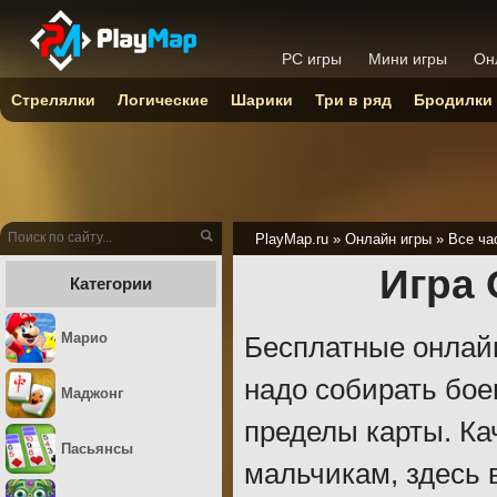
PC игры
Мини игры
Он
Стрелялки
Логические
Шарики
Три в ряд
Бродилки
PlayMap.ru
»
Онлайн игры
»
Все ча
Игра
Категории
Марио
Бесплатные онлайн
надо собирать бое
Маджонг
пределы карты. К
Пасьянсы
мальчикам, здесь 