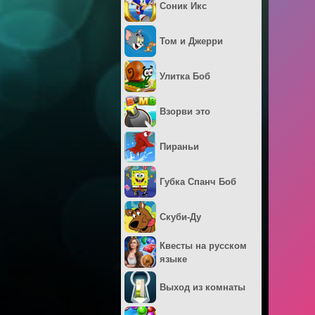
Соник Икс
Том и Джерри
Улитка Боб
Взорви это
Пираньи
Губка Спанч Боб
Скуби-Ду
Квесты на русском
языке
Выход из комнаты