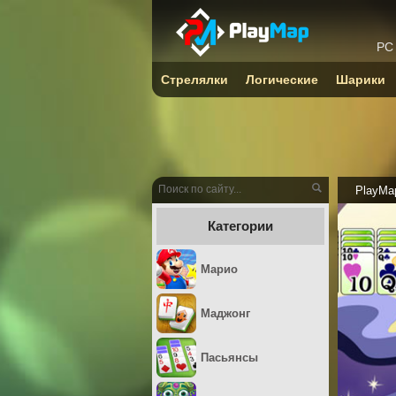
PC
Стрелялки
Логические
Шарики
PlayMa
Категории
Марио
Маджонг
Пасьянсы