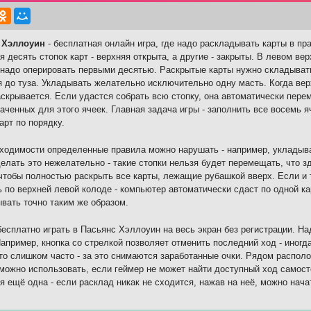
 Хэллоуин
- бесплатная онлайн игра, где надо раскладывать карты в п
я десять стопок карт - верхняя открыта, а другие - закрыты. В левом в
надо оперировать первыми десятью. Раскрытые карты нужно складыват
я до туза. Укладывать желательно исключительно одну масть. Когда ве
аскрывается. Если удастся собрать всю стопку, она автоматически перем
аченных для этого ячеек. Главная задача игры - заполнить все восемь я
арт по порядку.
ходимости определенные правила можно нарушать - например, укладыват
елать это нежелательно - такие стопки нельзя будет перемещать, что зд
чтобы полностью раскрыть все карты, лежащие рубашкой вверх. Если и т
 по верхней левой колоде - компьютер автоматически сдаст по одной к
вать точно таким же образом.
есплатно играть в Пасьянс Хэллоуин на весь экран без регистрации. Н
Например, кнопка со стрелкой позволяет отменить последний ход - иногд
то слишком часто - за это снимаются заработанные очки. Рядом располож
можно использовать, если геймер не может найти доступный ход самосто
я ещё одна - если расклад никак не сходится, нажав на неё, можно нача