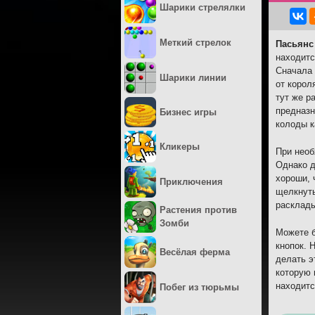
Шарики стрелялки
Меткий стрелок
Пасьянс
находитс
Сначала 
Шарики линии
от корол
тут же р
предназн
Бизнес игры
колоды к
Кликеры
При необ
Однако д
хороши, 
Приключения
щелкнуть
расклады
Растения против
Зомби
Можете б
кнопок. 
Весёлая ферма
делать э
которую 
находитс
Побег из тюрьмы