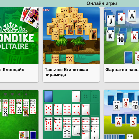
Онлайн игры
с Клондайк
Пасьянс Египетская
Фарватер пась
пирамида