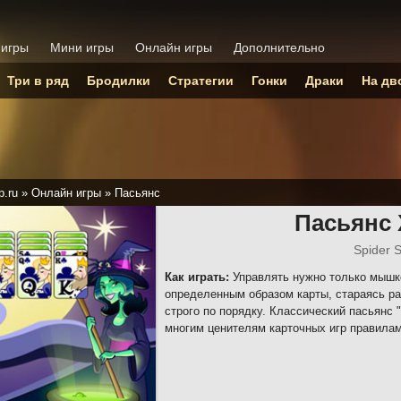
 игры
Мини игры
Онлайн игры
Дополнительно
Три в ряд
Бродилки
Стратегии
Гонки
Драки
На дв
p.ru
»
Онлайн игры
»
Пасьянс
Пасьянс
Spider S
Как играть:
Управлять нужно только мышко
определенным образом карты, стараясь ра
строго по порядку. Классический пасьянс
многим ценителям карточных игр правилам