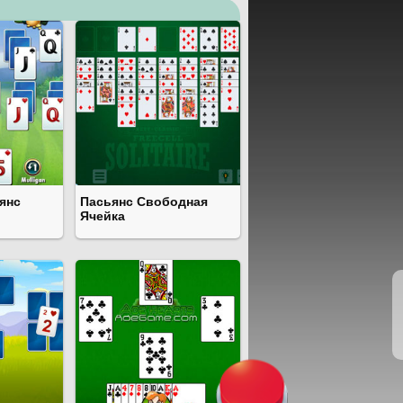
янс
Пасьянс Свободная
Ячейка