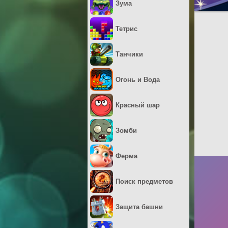
Зума
Тетрис
Танчики
Огонь и Вода
Красный шар
Зомби
Ферма
Поиск предметов
Защита башни