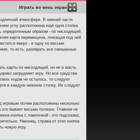
Играть во весь экран
раздничной атмосфере. В нижней части
ерхнем углу расположена ещё одна стопка.
ь определенным образом - по нисходящей,
рхняя карта перемещена, лежащая под ней
естится вверх - в одну из восьми
чеек, то есть, разобрать все смешанные
ь карты по нисходящей, но не в масть.
орово затрудняет игру. Но все средства
аких ходов не осталось, то следует
арте в каждую нижнюю стопку. Их следует
ад игровым полем расположены несколько
а это бывает весьма полезно. Главное не
ена кнопка с лампочкой - это подсказка,
ятельно. Наконец, справа от этих кнопок
ть новую игру.