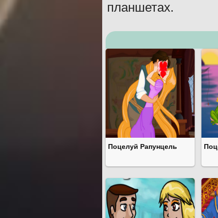
планшетах.
Поцелуй Рапунцель
Поц