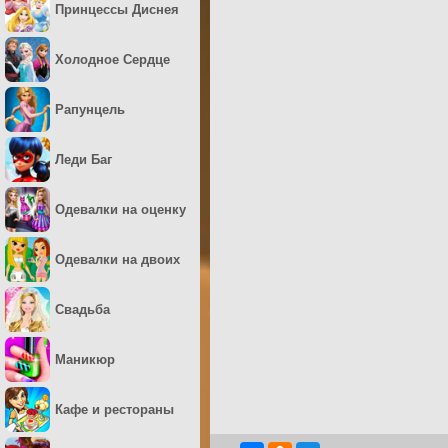
Принцессы Диснея
Холодное Сердце
Рапунцель
Леди Баг
Одевалки на оценку
Одевалки на двоих
Свадьба
Маникюр
Кафе и рестораны