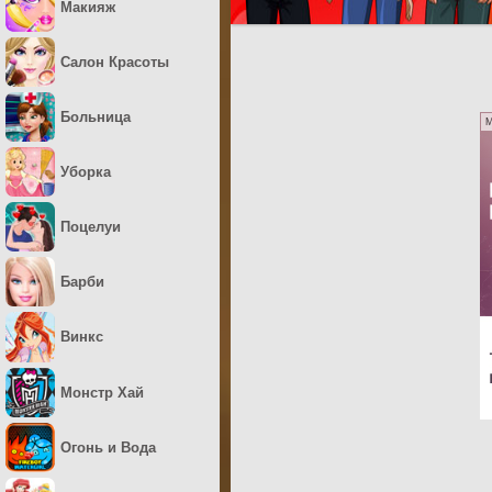
Макияж
Салон Красоты
Больница
M
Уборка
Поцелуи
Барби
Винкс
Монстр Хай
Огонь и Вода