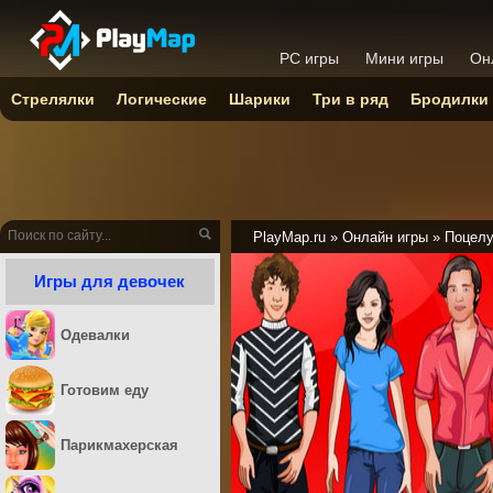
PC игры
Мини игры
Он
Стрелялки
Логические
Шарики
Три в ряд
Бродилки
PlayMap.ru
»
Онлайн игры
»
Поцел
Игры для девочек
Одевалки
Готовим еду
Парикмахерская