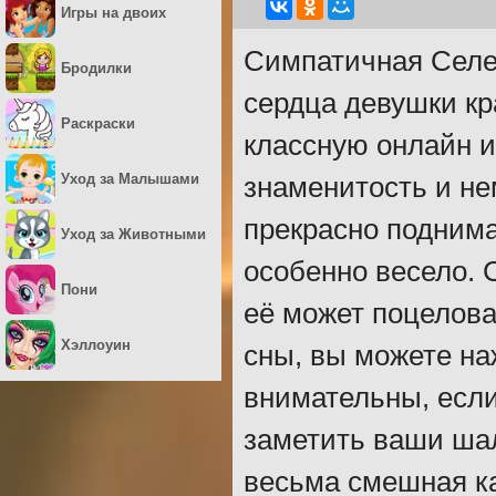
Игры на двоих
Симпатичная Селен
Бродилки
сердца девушки кр
Раскраски
классную онлайн и
Уход за Малышами
знаменитость и не
прекрасно поднима
Уход за Животными
особенно весело. С
Пони
её может поцелова
Хэллоуин
сны, вы можете на
внимательны, если
заметить ваши шал
весьма смешная ка