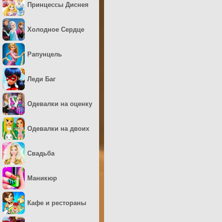
Принцессы Диснея
Холодное Сердце
Рапунцель
Леди Баг
Одевалки на оценку
Одевалки на двоих
Свадьба
Маникюр
Кафе и рестораны