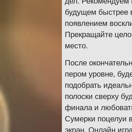
дел. Рекомендуем 
будущем быстрее в
появлением воскли
Прекращайте целов
место.
После окончательн
пером уровне, буд
подобрать идеальн
полоски сверху бу
финала и любовать
Сумерки поцелуи в
экран. Онлайн игр