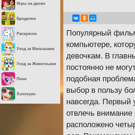
Игры на двоих
Бродилки
Популярный фильм
Раскраски
компьютере, котор
Уход за Малышами
девочкам. В главн
Уход за Животными
постоянно не могу
подобная проблема
Пони
выбор в пользу бо
Хэллоуин
навсегда. Первый 
отвлечь внимание 
расположено четыр