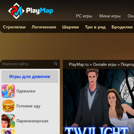
PC игры
Мини игры
Он
Стрелялки
Логические
Шарики
Три в ряд
Бродилки
PlayMap.ru
»
Онлайн игры
»
Поцел
Игры для девочек
Одевалки
Готовим еду
Парикмахерская