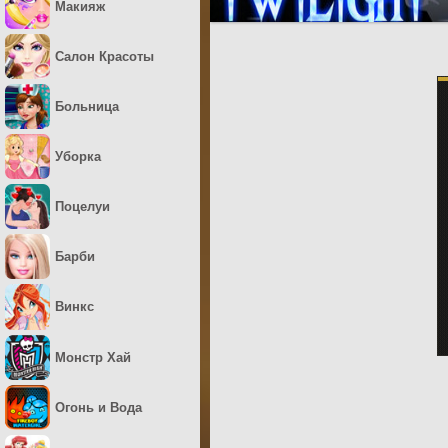
Макияж
Салон Красоты
Больница
Уборка
Поцелуи
Барби
Винкс
Монстр Хай
Огонь и Вода