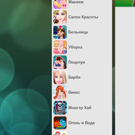
Макияж
Салон Красоты
Больница
Уборка
Поцелуи
Барби
Винкс
Монстр Хай
Огонь и Вода