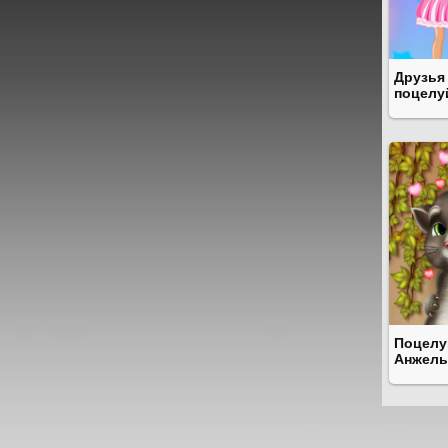
Друзья
поцелу
Поцелу
Анжел