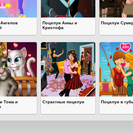
 Ангелов
Поцелуи Анны и
Поцелуи Суме
й
Кристофа
и Тома и
Страстные поцелуи
Поцелуи в губ
ы