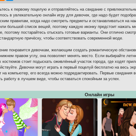
ьтесь к первому поцелую и отправляйтесь на свидание с привлекатель
лось в увлекательную онлайн игру для девочек, где надо будет подобр
ским правилам, когда надо смотреть предметы и останавливаться на на
или большой список вещей, поэтому каждую иконку предстоит нажать мн
е, поэтому постарайтесь отыскать готовые варианты. Они отлично смот
стандартную причёску, чтобы соответствовать современной моде.
ние понравится девочкам, желающим создать романтическую обстановк
 нижнем правом углу, она позволяет менять место. Если выбирайте лет
 костюмов стоит подыскать оживлённый участок города, где ходят при
йствуйте. Девочки могут играть в первый поцелуй бесплатно на весь эк
т на компьютер, его всегда можно подредактировать. Первые свидания в
ь работу в лучшем виде, чтобы оставаться спокойным за успех.
Онлайн игры