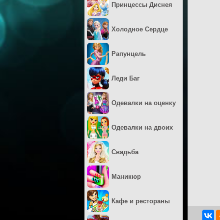
Принцессы Диснея
Холодное Сердце
Рапунцель
Леди Баг
Одевалки на оценку
Одевалки на двоих
Свадьба
Маникюр
Кафе и рестораны