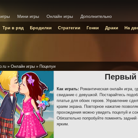
 игры
Мини игры
Онлайн игры
Дополнительно
Три в ряд
Бродилки
Стратегии
Гонки
Драки
На дв
p.ru
»
Онлайн игры
»
Поцелуи
Первый
Как играть:
Романтическая онлайн игра, гд
свидание с девушкой. Постарайтесь подоб
платье для обоих героев. Управление сде
краям экрана. Повторное нажатие позволя
прохождения можно увидеть поцелуй и сох
Обязательно попробуйте поменять задний 
ярким.