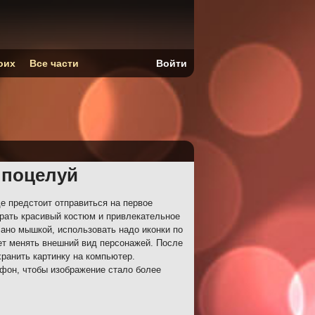
оих
Все части
Войти
 поцелуй
е предстоит отправиться на первое
рать красивый костюм и привлекательное
лано мышкой, использовать надо иконки по
ет менять внешний вид персонажей. После
ранить картинку на компьютер.
фон, чтобы изображение стало более