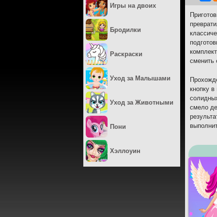
Игры на двоих
Приготов
преврати
Бродилки
классиче
подготов
комплект
Раскраски
сменить 
Уход за Малышами
Прохожде
кнопку в
солидных
Уход за Животными
смело де
результа
выполнит
Пони
Хэллоуин