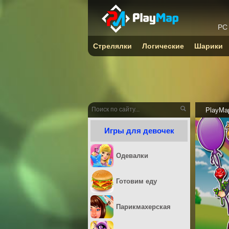
PC
Стрелялки
Логические
Шарики
PlayMa
Игры для девочек
Одевалки
Готовим еду
Парикмахерская