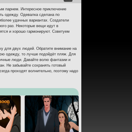
ным парнем. Интересное приключение
ать одежду. Одевалка сделана по
иболее удачных вариантах. Создатели
ого раз. Некоторые вещи идут в
рятся и хорошо гармонируют. Советуем
у для двух людей. Обратите внимание на
нюю одежду, то лучше подойдёт пляж. Для
личные люди. Давайте волю фантазии и
ран. Не забывайте сохранять готовый
сегда проходят волнительно, поэтому надо