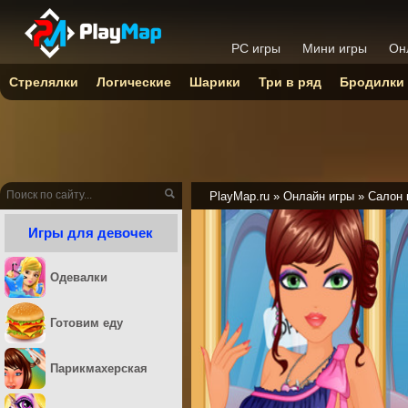
PC игры
Мини игры
Он
Стрелялки
Логические
Шарики
Три в ряд
Бродилки
PlayMap.ru
»
Онлайн игры
»
Салон 
Игры для девочек
Одевалки
Готовим еду
Парикмахерская