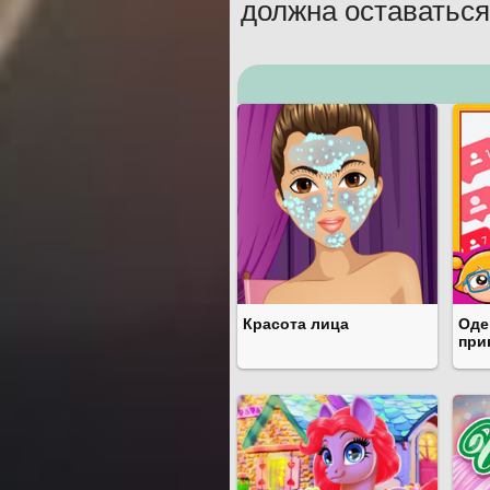
должна оставаться
Красота лица
Оде
при