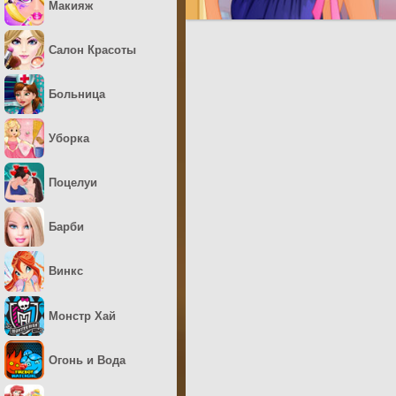
Макияж
Салон Красоты
Больница
Уборка
Поцелуи
Барби
Винкс
Монстр Хай
Огонь и Вода