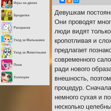
Игры на двоих
Девушкам постоян
Бродилки
Они проводят мно
Раскраски
люди видят только 
кропотливая и сло
Уход за Малышами
предлагает познак
Уход за Животными
современного сало
Пони
ради нового образ
внешность, поэтом
Хэллоуин
процедур. Сначала
немного сухая и п
несколько целебны