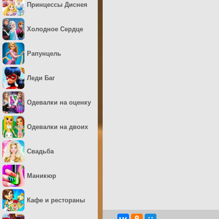
Принцессы Диснея
Холодное Сердце
Рапунцель
Леди Баг
Одевалки на оценку
Одевалки на двоих
Свадьба
Маникюр
Кафе и рестораны