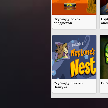
Скуби-Ду поиск
Ску
предметов
сво
Скуби-Ду логово
Поб
Нептуна