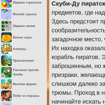
Скуби-Ду пиратс
Шарики стрелялки
предметов, где над
Меткий стрелок
Здесь предстоит п
Шарики линии
сообразительность
Бизнес игры
загадочное место,
Их находка оказал
Кликеры
корабль пиратов. Э
Приключения
заброшенным, но ж
Растения против
призраки, желающи
Зомби
слишком далеко за
Весёлая ферма
трюмы. Проход в н
Побег из тюрьмы
начинайте искать 