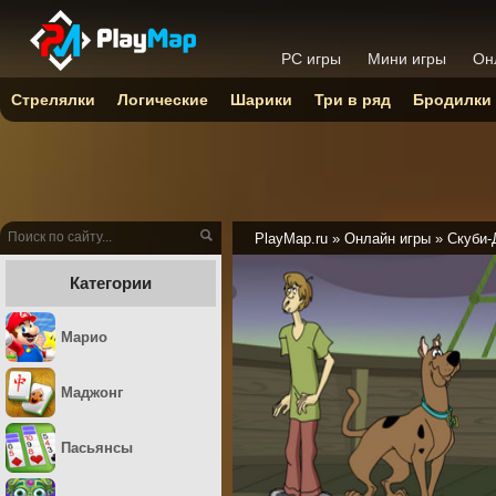
PC игры
Мини игры
Он
Стрелялки
Логические
Шарики
Три в ряд
Бродилки
PlayMap.ru
»
Онлайн игры
»
Скуби-
Категории
Марио
Маджонг
Пасьянсы