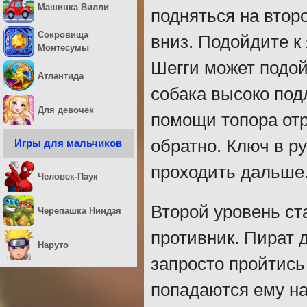
Машинка Вилли
подняться на втор
Сокровища
вниз. Подойдите к 
Монтесумы
Шегги может подойт
Атлантида
собака высоко под
Для девочек
помощи топора отр
обратно. Ключ в р
Игры для мальчиков
проходить дальше
Человек-Паук
Второй уровень ст
Черепашка Ниндзя
противник. Пират д
Наруто
запросто пройтись
попадаются ему на 