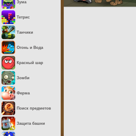
Зума
Тетрис
Танчики
Огонь и Вода
Красный шар
Зомби
Ферма
Поиск предметов
Защита башни