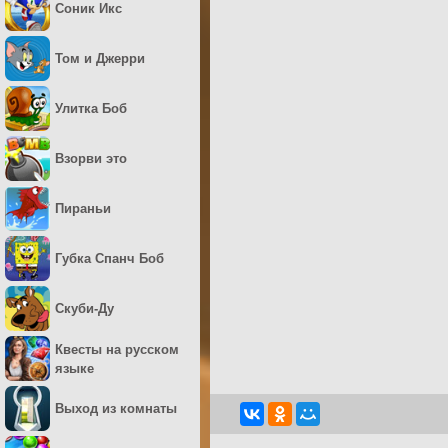
Соник Икс
Том и Джерри
Улитка Боб
Взорви это
Пираньи
Губка Спанч Боб
Скуби-Ду
Квесты на русском
языке
Выход из комнаты