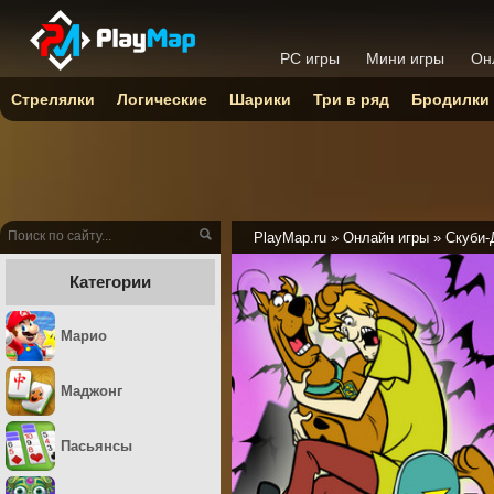
PC игры
Мини игры
Он
Стрелялки
Логические
Шарики
Три в ряд
Бродилки
PlayMap.ru
»
Онлайн игры
»
Скуби-
Категории
Марио
Маджонг
Пасьянсы