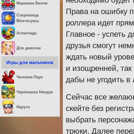
необходимо будет 
Машинка Вилли
Права на ошибку пр
Сокровища
роллера идет прямо
Монтесумы
Главное - успеть д
Атлантида
друзья смогут нем
Для девочек
ждать новый урове
Игры для мальчиков
и изощренней, так
Человек-Паук
дабы не угодить в
Черепашка Ниндзя
Сейчас все желающ
скейте без регист
Наруто
выбрать персонажа
трюки. Далее перех