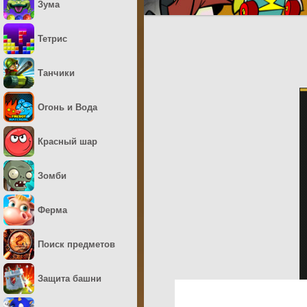
Зума
Тетрис
Танчики
Огонь и Вода
Красный шар
Зомби
Ферма
Поиск предметов
Защита башни