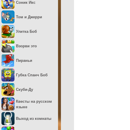
Соник Икс
Том и Джерри
Улитка Боб
Взорви это
Пираньи
Губка Спанч Боб
Скуби-Ду
Квесты на русском
языке
Выход из комнаты