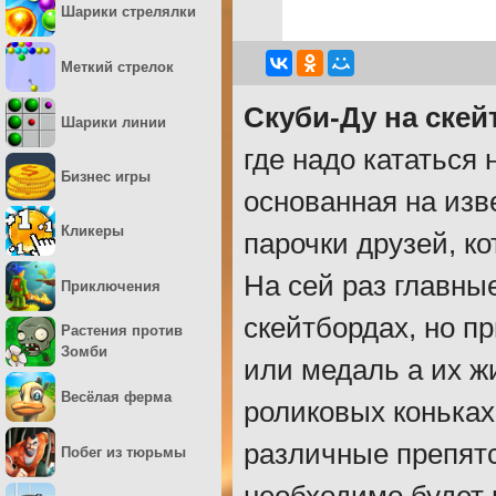
Шарики стрелялки
Меткий стрелок
Скуби-Ду на скей
Шарики линии
где надо кататься 
Бизнес игры
основанная на изв
Кликеры
парочки друзей, к
На сей раз главные
Приключения
скейтбордах, но п
Растения против
Зомби
или медаль а их жи
Весёлая ферма
роликовых коньках.
различные препятс
Побег из тюрьмы