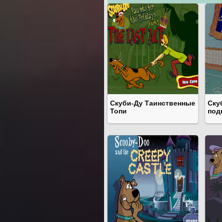
Скуби-Ду Таинственные
Ску
Топи
под