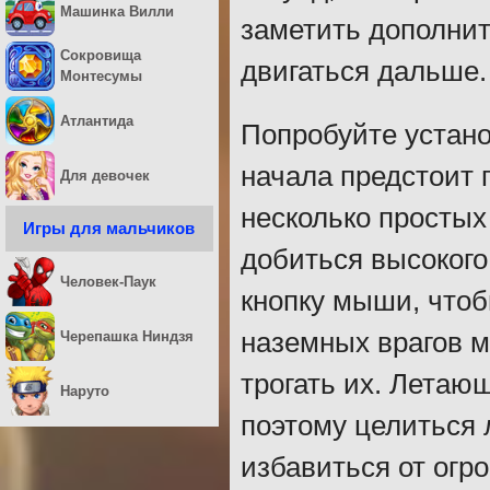
Машинка Вилли
заметить дополнит
Сокровища
двигаться дальше.
Монтесумы
Атлантида
Попробуйте устано
начала предстоит 
Для девочек
несколько простых
Игры для мальчиков
добиться высокого
Человек-Паук
кнопку мыши, чтоб
наземных врагов м
Черепашка Ниндзя
трогать их. Летаю
Наруто
поэтому целиться 
избавиться от огр