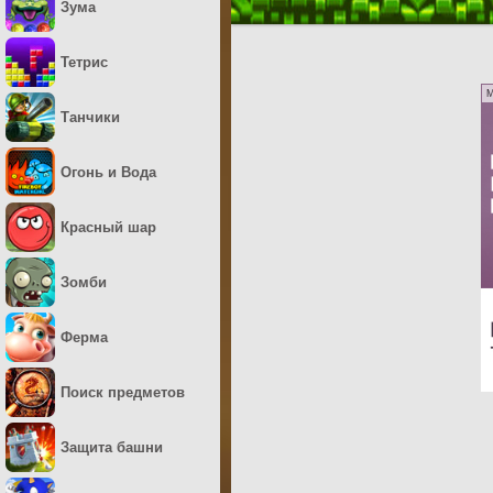
Зума
Тетрис
M
Танчики
Огонь и Вода
Красный шар
Зомби
Ферма
Поиск предметов
Защита башни