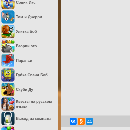
Соник Икс
Том и Джерри
Улитка Боб
Взорви это
Пираньи
Губка Спанч Боб
Скуби-Ду
Квесты на русском
языке
Выход из комнаты