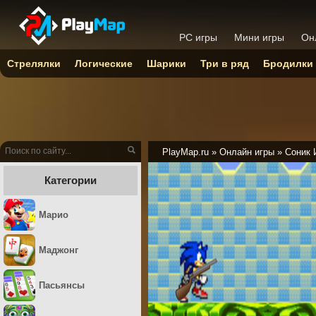
PC игры
Мини игры
Он
Стрелялки
Логические
Шарики
Три в ряд
Бродилки
PlayMap.ru
»
Онлайн игры
»
Соник 
Категории
Марио
Маджонг
Пасьянсы