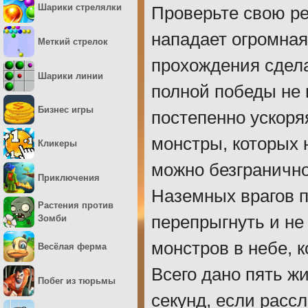
Шарики стрелялки
Проверьте свою реа
нападает огромная
Меткий стрелок
прохождения сдела
Шарики линии
полной победы не 
Бизнес игры
постепенно ускоря
монстры, которых 
Кликеры
можно безгранично
Приключения
Наземных врагов п
Растения против
перепрыгнуть и не
Зомби
монстров в небе, 
Весёлая ферма
Всего дано пять жи
Побег из тюрьмы
секунд, если расс