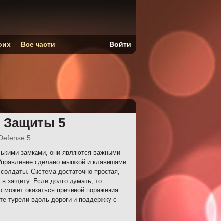
оих
Все части
Войти
я Защиты 5
 Defense 5
лькими замками, они являются важными
 Управление сделано мышкой и клавишами
т солдаты. Система достаточно простая,
 в защиту. Если долго думать, то
о может оказаться причиной поражения.
те турели вдоль дороги и поддержку с