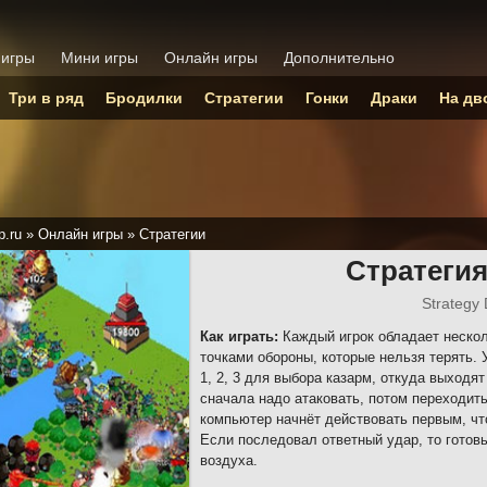
 игры
Мини игры
Онлайн игры
Дополнительно
Три в ряд
Бродилки
Стратегии
Гонки
Драки
На дв
p.ru
»
Онлайн игры
»
Стратегии
Стратеги
Strategy
Как играть:
Каждый игрок обладает неско
точками обороны, которые нельзя терять.
1, 2, 3 для выбора казарм, откуда выходя
сначала надо атаковать, потом переходить
компьютер начнёт действовать первым, чт
Если последовал ответный удар, то готовь
воздуха.