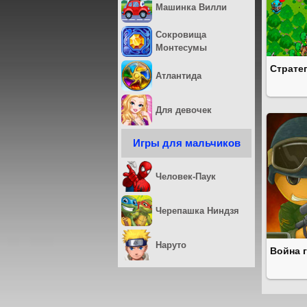
Машинка Вилли
Сокровища
Монтесумы
Страте
Атлантида
Для девочек
Игры для мальчиков
Человек-Паук
Черепашка Ниндзя
Наруто
Война 