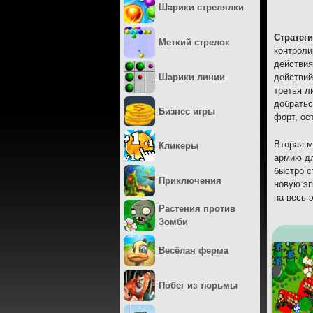
Шарики стрелялки
Стратег
Меткий стрелок
контроли
действия
Шарики линии
действий
третья л
добратьс
Бизнес игры
форт, ос
Вторая м
Кликеры
армию дл
быстро с
Приключения
новую эп
на весь 
Растения против
Зомби
Весёлая ферма
Побег из тюрьмы