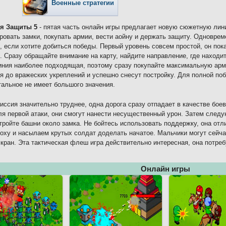
Военные стратегии
ия Защиты 5
- пятая часть онлайн игры предлагает новую сюжетную лин
ровать замки, покупать армии, вести аойну и держать защиту. Одновре
, если хотите добиться победы. Первый уровень совсем простой, он по
. Сразу обращайте внимание на карту, найдите направление, где находи
иния наиболее подходящая, поэтому сразу покупайте максимальную арми
я до вражеских укреплений и успешно снесут постройку. Для полной по
тальное не имеет большого значения.
иссия значительно труднее, одна дорога сразу отпадает в качестве бое
я первой атаки, они смогут нанести несущественный урон. Затем следу
тройте башни около замка. Не бойтесь использовать поддержку, она отл
оху и насылаем крутых солдат доделать начатое. Мальчики могут сейча
экран. Эта тактическая флеш игра действительно интересная, она потре
Онлайн игры