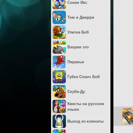
Соник Икс
Том и Джерри
Улитка Боб
Взорви это
Пираньи
Губка Спанч Боб
Скуби-Ду
Квесты на русском
языке
Выход из комнаты