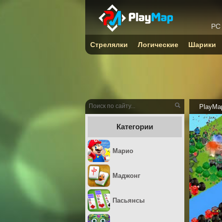
PC
Стрелялки
Логические
Шарики
PlayMa
Категории
Марио
Маджонг
Пасьянсы