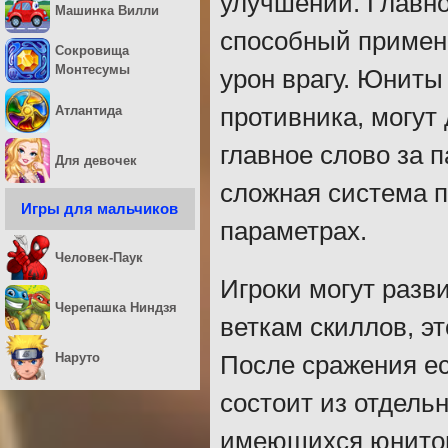
улучшений. Главно
Машинка Вилли
способный примен
Сокровища
Монтесумы
урон врагу. Юниты
Атлантида
противника, могут
главное слово за 
Для девочек
сложная система п
Игры для мальчиков
параметрах.
Человек-Паук
Игроки могут разв
Черепашка Ниндзя
веткам скиллов, э
Наруто
После сражения ес
состоит из отдель
имеющихся юнитов,