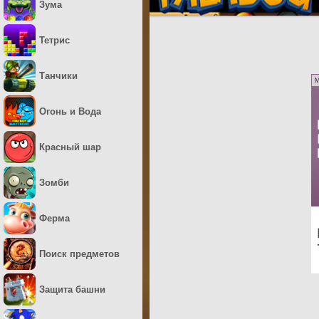
Зума
Тетрис
Танчики
M
Огонь и Вода
Красный шар
Зомби
Ферма
Поиск предметов
Защита башни