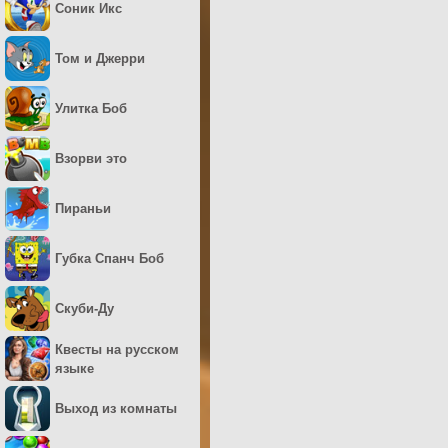
Соник Икс
Том и Джерри
Улитка Боб
Взорви это
Пираньи
Губка Спанч Боб
Скуби-Ду
Квесты на русском
языке
Выход из комнаты