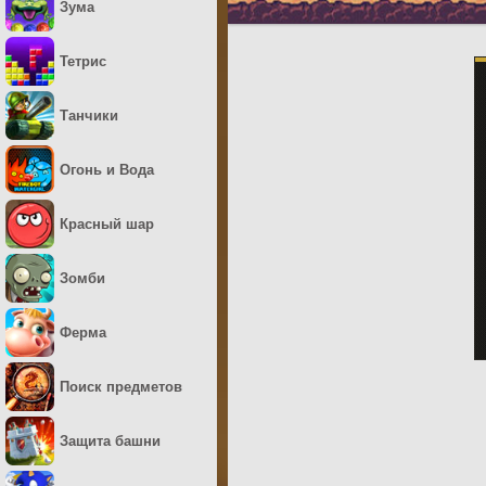
Зума
Тетрис
Танчики
Огонь и Вода
Красный шар
Зомби
Ферма
Поиск предметов
Защита башни