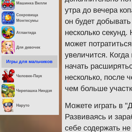
Машинка Вилли
утра до вечера ко
Сокровища
он будет добывать
Монтесумы
несколько секунд. 
Атлантида
может потратиться
Для девочек
увеличится. Когда
Игры для мальчиков
начать расширятьс
несколько, после 
Человек-Паук
чем больше участк
Черепашка Ниндзя
Можете играть в "
Наруто
Развиваясь и зар
себе содержать не