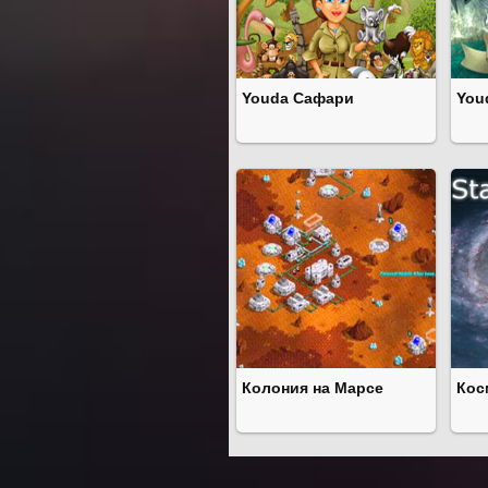
Youda Сафари
You
Колония на Марсе
Кос