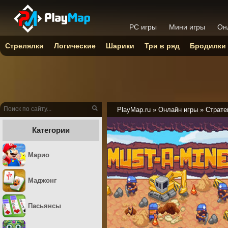
PC игры
Мини игры
Он
Стрелялки
Логические
Шарики
Три в ряд
Бродилки
PlayMap.ru
»
Онлайн игры
»
Страте
Категории
Марио
Маджонг
Пасьянсы