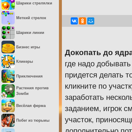
Шарики стрелялки
Меткий стрелок
Шарики линии
Бизнес игры
Докопать до ядр
Кликеры
где надо добывать
придется делать т
Приключения
кликните по участ
Растения против
Зомби
заработать нескол
Весёлая ферма
заданием, игрок с
участок, приносящ
Побег из тюрьмы
дополнительно пот