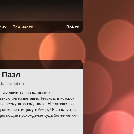
оих
Все части
Войти
 Пазл
ks Evolution
о исключительно на мышке.
азную интерпретацию Тетриса, в которой
 по всему игровому полю. Несложная на
далеко не каждому геймеру! К счастью, на
делающие прохождение куда более легким.