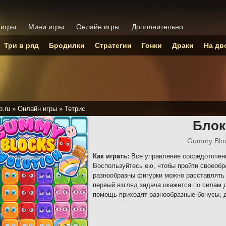
 игры
Мини игры
Онлайн игры
Дополнительно
Три в ряд
Бродилки
Стратегии
Гонки
Драки
На дв
p.ru
»
Онлайн игры
»
Тетрис
Блок
Gummy Bloc
Как играть:
Все управление сосредоточен
Воспользуйтесь ею, чтобы пройти своеобр
разнообразны фигурки можно расставлять
первый взгляд задача окажется по силам 
помощь приходят разнообразные бонусы, 