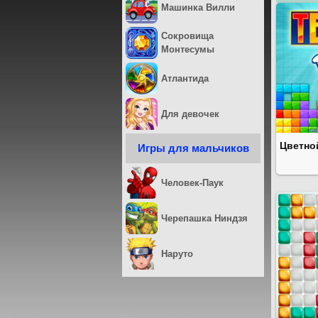
Машинка Вилли
Сокровища
Монтесумы
Атлантида
Для девочек
Цветно
Игры для мальчиков
Человек-Паук
Черепашка Ниндзя
Наруто