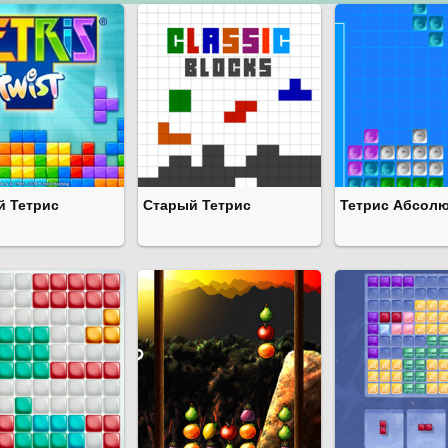
й Тетрис
Старый Тетрис
Тетрис Абсол