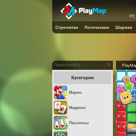
PC
Стрелялки
Логические
Шарики
PlayMa
Категории
Марио
Маджонг
Пасьянсы