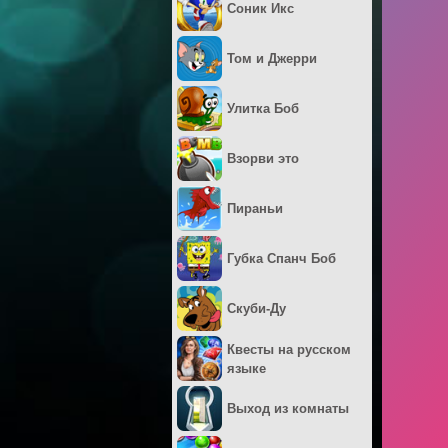
Соник Икс
Том и Джерри
Улитка Боб
Взорви это
Пираньи
Губка Спанч Боб
Скуби-Ду
Квесты на русском
языке
Выход из комнаты