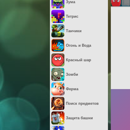
Зума
Тетрис
Танчики
Огонь и Вода
Красный шар
Зомби
Ферма
Поиск предметов
Защита башни