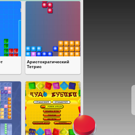
ют
Аристократический
Тетрис