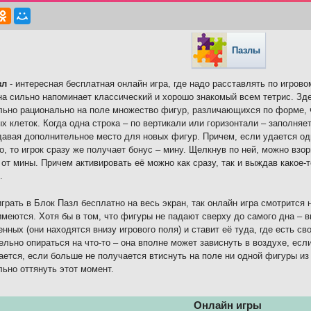
Пазлы
зл
- интересная бесплатная онлайн игра, где надо расставлять по игров
на сильно напоминает классический и хорошо знакомый всем тетрис. Зд
ьно рационально на поле множество фигур, различающихся по форме, 
х клеток. Когда одна строка – по вертикали или горизонтали – заполняет
давая дополнительное место для новых фигур. Причем, если удается од
о, то игрок сразу же получает бонус – мину. Щелкнув по ней, можно взо
 от мины. Причем активировать её можно как сразу, так и выждав какое-т
.
грать в Блок Пазл бесплатно на весь экран, так онлайн игра смотрится
имеются. Хотя бы в том, что фигуры не падают сверху до самого дна – в
нных (они находятся внизу игрового поля) и ставит её туда, где есть с
ельно опираться на что-то – она вполне может зависнуть в воздухе, если
ается, если больше не получается втиснуть на поле ни одной фигуры и
ьно оттянуть этот момент.
Онлайн игры