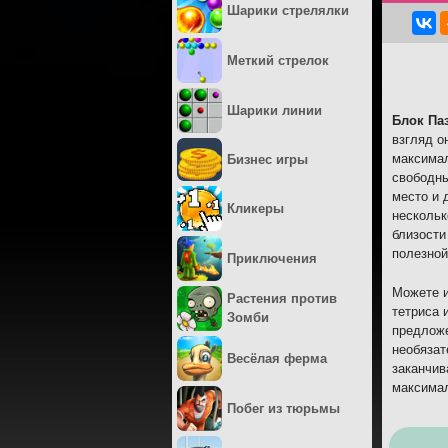
Шарики стрелялки
Меткий стрелок
Шарики линии
Блок Па
взгляд о
максимал
Бизнес игры
свободны
место и 
Кликеры
нескольк
близости
полезной
Приключения
Можете и
Растения против
тетриса 
Зомби
предложе
необязат
Весёлая ферма
заканчив
максимал
Побег из тюрьмы