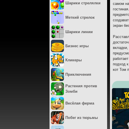
Шарики стрелялки
самом на
гостиная
предмето
Меткий стрелок
создават
экран бе
Шарики линии
Расставл
достаточ
Бизнес игры
вкладки,
предусмо
работает
Кликеры
подход к
кот Том 
Приключения
Растения против
Зомби
Весёлая ферма
Побег из тюрьмы