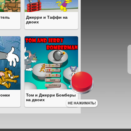
итель
Джерри и Таффи на
двоих
гонки
Том и Джерри Бомберы
на двоих
НЕ НАЖИМАТЬ!