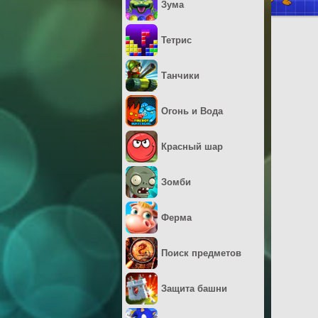
Зума
Тетрис
Танчики
Огонь и Вода
Красный шар
Зомби
Ферма
Поиск предметов
Защита башни