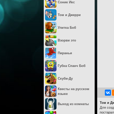
Соник Икс
Том и Джерри
Улитка Боб
Взорви это
Пираньи
Губка Спанч Боб
Скуби-Ду
Квесты на русском
языке
Том и Д
Выход из комнаты
Для созд
постарал