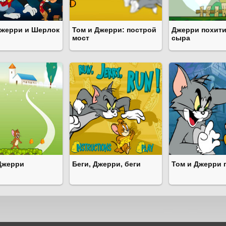
Джерри и Шерлок
Том и Джерри: построй
Джерри похит
мост
сыра
Джерри
Беги, Джерри, беги
Том и Джерри 