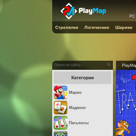
PC
Стрелялки
Логические
Шарики
PlayMa
Категории
Марио
Маджонг
Пасьянсы