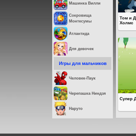
Машинка Вилли
Сокровища
Том и 
Монтесумы
Холмс
Атлантида
Для девочек
Игры для мальчиков
Человек-Паук
Черепашка Ниндзя
Супер 
Наруто