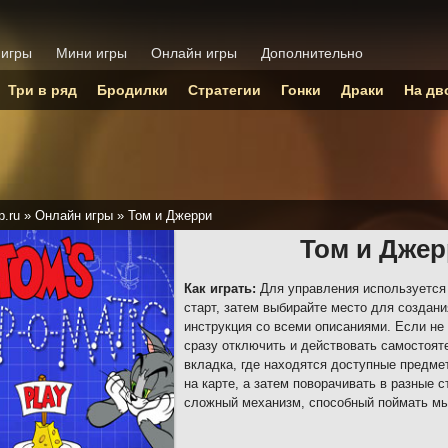
 игры
Мини игры
Онлайн игры
Дополнительно
Три в ряд
Бродилки
Стратегии
Гонки
Драки
На дв
p.ru
»
Онлайн игры
»
Том и Джерри
Том и Дже
Как играть:
Для управления используется
старт, затем выбирайте место для создан
инструкция со всеми описаниями. Если не 
сразу отключить и действовать самостояте
вкладка, где находятся доступные предме
на карте, а затем поворачивать в разные 
сложный механизм, способный поймать мы