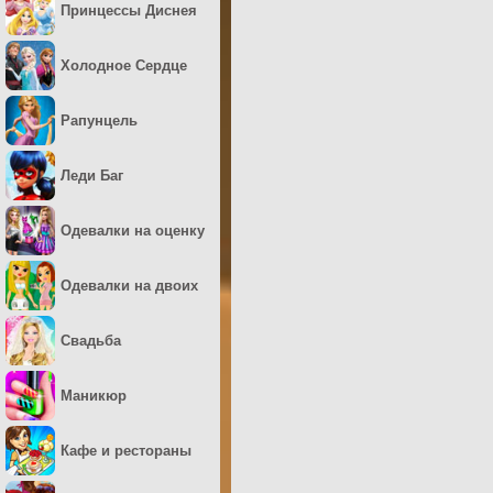
Принцессы Диснея
Холодное Сердце
Рапунцель
Леди Баг
Одевалки на оценку
Одевалки на двоих
Свадьба
Маникюр
Кафе и рестораны