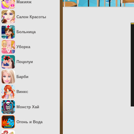
Макияж
Салон Красоты
Больница
Уборка
Поцелуи
Барби
Винкс
Монстр Хай
Огонь и Вода