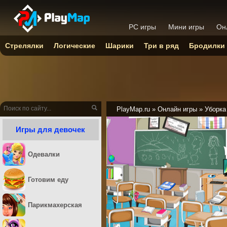
PC игры
Мини игры
Он
Стрелялки
Логические
Шарики
Три в ряд
Бродилки
PlayMap.ru
»
Онлайн игры
»
Уборка
Игры для девочек
Одевалки
Готовим еду
Парикмахерская