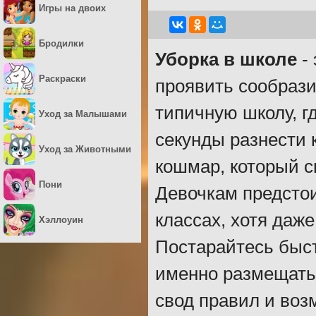
Игры на двоих
Бродилки
Уборка в школе
- 
Раскраски
проявить сообрази
типичную школу, г
Уход за Малышами
секунды разнести 
Уход за Животными
кошмар, который с
Пони
Девочкам предстои
классах, хотя даж
Хэллоуин
Постарайтесь быст
именно размещать
свод правил и воз