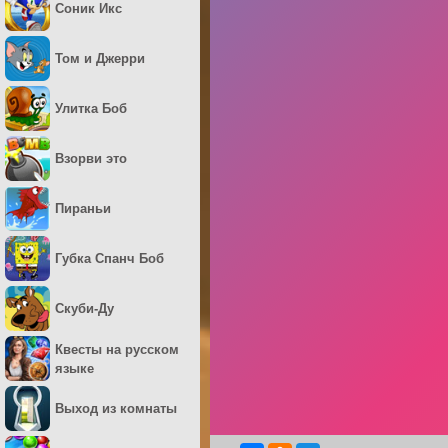
Соник Икс
Том и Джерри
Улитка Боб
Взорви это
Пираньи
Губка Спанч Боб
Скуби-Ду
Квесты на русском
языке
Выход из комнаты