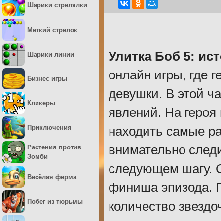
Шарики стрелялки
Меткий стрелок
Улитка Боб 5: ис
Шарики линии
онлайн игры, где 
Бизнес игры
девушки. В этой ч
Кликеры
явлений. На героя 
Приключения
находить самые р
внимательно следи
Растения против
Зомби
следующем шагу. О
Весёлая ферма
финиша эпизода. П
Побег из тюрьмы
количество звездоч