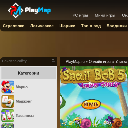
PC игры
Мини игры
Он
Стрелялки
Логические
Шарики
Три в ряд
Бродилки
PlayMap.ru
»
Онлайн игры
»
Улитка
Категории
Марио
Маджонг
Пасьянсы