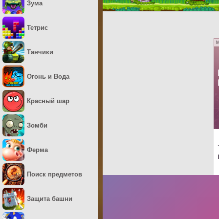
Зума
Тетрис
M
Танчики
Огонь и Вода
Красный шар
Зомби
Ферма
Поиск предметов
Защита башни