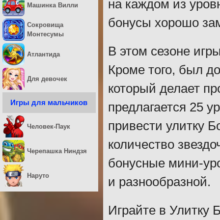
на каждом из уров
Машинка Вилли
бонусы хорошо за
Сокровища
Монтесумы
В этом сезоне игры
Атлантида
Кроме того, был д
Для девочек
который делает пр
Игры для мальчиков
предлагается 25 у
привести улитку Б
Человек-Паук
количество звездо
Черепашка Ниндзя
бонусные мини-уро
Наруто
и разнообразной.
Играйте в Улитку Б