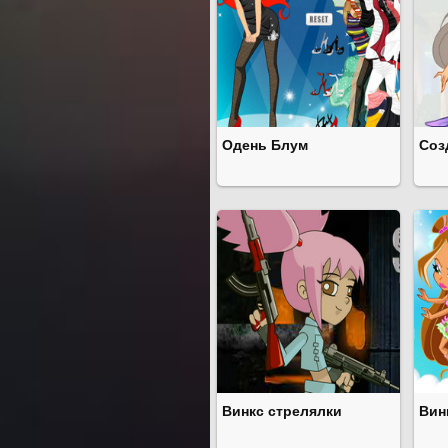
Одень Блум
Соз
Винкс стрелялки
Вин