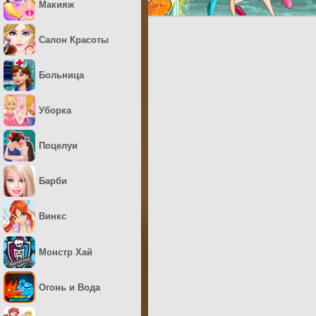
Макияж
Салон Красоты
Больница
Уборка
Поцелуи
Барби
Винкс
Монстр Хай
Огонь и Вода