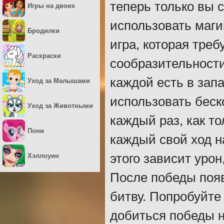
теперь только вы с
Игры на двоих
использовать маги
Бродилки
игра, которая тре
Раскраски
сообразительности
каждой есть в запа
Уход за Малышами
использовать беск
Уход за Животными
каждый раз, как то
Пони
каждый свой ход н
этого зависит уро
Хэллоуин
После победы поя
битву. Попробуйте
добиться победы 