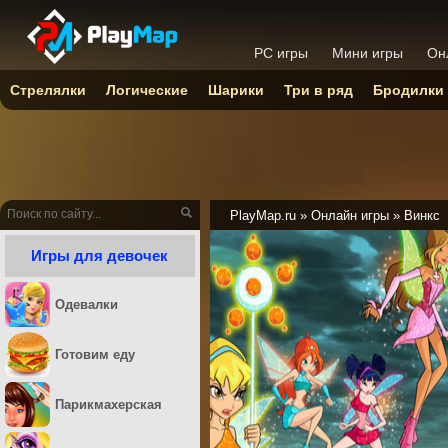
PC игры
Мини игры
Он
Стрелялки
Логические
Шарики
Три в ряд
Бродилки
PlayMap.ru
»
Онлайн игры
»
Винкс
Игры для девочек
Одевалки
Готовим еду
Парикмахерская