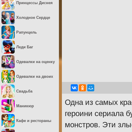
Принцессы Диснея
Холодное Сердце
Рапунцель
Леди Баг
Одевалки на оценку
Одевалки на двоих
Свадьба
Одна из самых кра
Маникюр
героини сериала б
Кафе и рестораны
монстров. Эти злы