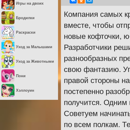
Игры на двоих
Компания самых к
Бродилки
вместе, чтобы отп
Раскраски
новые кофточки, ю
Разработчики реш
Уход за Малышами
разнообразных пре
Уход за Животными
свою фантазию. Уп
Пони
правой стороны на
постепенно разобр
Хэллоуин
получится. Одним
Советуем начинать
по всем полкам. Т