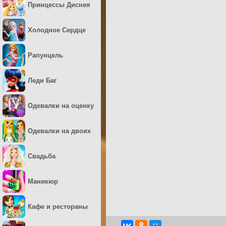
Принцессы Диснея
Холодное Сердце
Рапунцель
Леди Баг
Одевалки на оценку
Одевалки на двоих
Свадьба
Маникюр
Кафе и рестораны