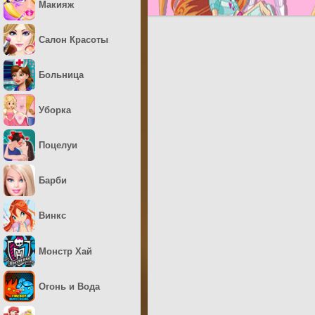
Макияж
Салон Красоты
Больница
Уборка
Поцелуи
Барби
Винкс
Монстр Хай
Огонь и Вода