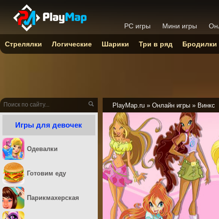
PC игры
Мини игры
Он
Стрелялки
Логические
Шарики
Три в ряд
Бродилки
PlayMap.ru
»
Онлайн игры
»
Винкс
Игры для девочек
Одевалки
Готовим еду
Парикмахерская