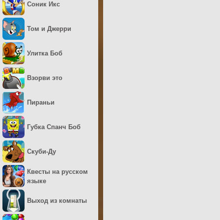
Соник Икс
Том и Джерри
Улитка Боб
Взорви это
Пираньи
Губка Спанч Боб
Скуби-Ду
Квесты на русском
языке
Выход из комнаты