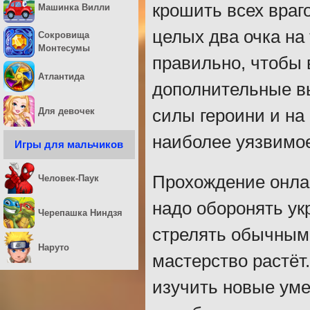
крошить всех враг
Машинка Вилли
целых два очка на
Сокровища
Монтесумы
правильно, чтобы 
Атлантида
дополнительные вы
Для девочек
силы героини и на
наиболее уязвимое
Игры для мальчиков
Прохождение онлай
Человек-Паук
надо оборонять ук
Черепашка Ниндзя
стрелять обычными
Наруто
мастерство растёт
изучить новые уме