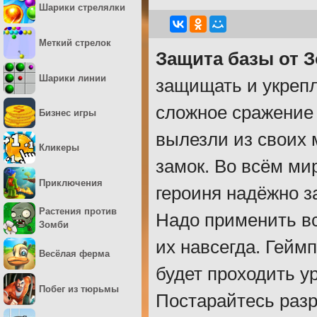
Шарики стрелялки
Меткий стрелок
Защита базы от 
Шарики линии
защищать и укрепл
сложное сражение 
Бизнес игры
вылезли из своих 
Кликеры
замок. Во всём ми
Приключения
героиня надёжно з
Растения против
Надо применить в
Зомби
их навсегда. Гейм
Весёлая ферма
будет проходить у
Побег из тюрьмы
Постарайтесь разр