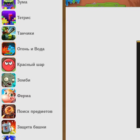
Зума
Тетрис
Танчики
Огонь и Вода
Красный шар
Зомби
Ферма
Поиск предметов
Защита башни