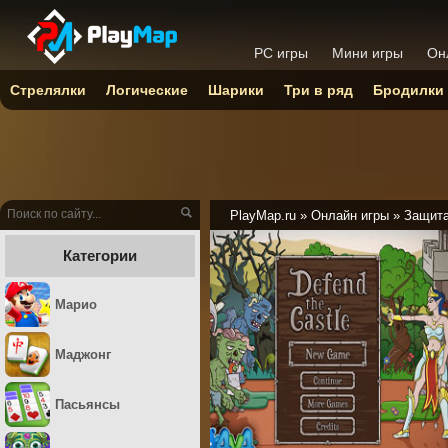
PC игры
Мини игры
Он
Стрелялки
Логические
Шарики
Три в ряд
Бродилки
PlayMap.ru
»
Онлайн игры
»
Защита
Категории
Марио
Маджонг
Пасьянсы