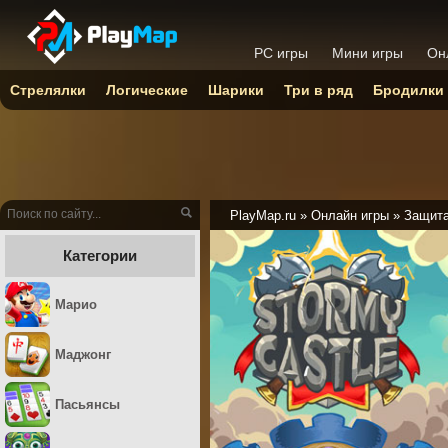
PC игры
Мини игры
Он
Стрелялки
Логические
Шарики
Три в ряд
Бродилки
PlayMap.ru
»
Онлайн игры
»
Защита
Категории
Марио
Маджонг
Пасьянсы