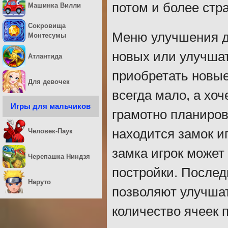
потом и более стр
Машинка Вилли
Сокровища
Меню улучшения до
Монтесумы
новых или улучшат
Атлантида
приобретать новые
Для девочек
всегда мало, а хо
Игры для мальчиков
грамотно планиров
находится замок иг
Человек-Паук
замка игрок може
Черепашка Ниндзя
постройки. После
Наруто
позволяют улучшат
количество ячеек 