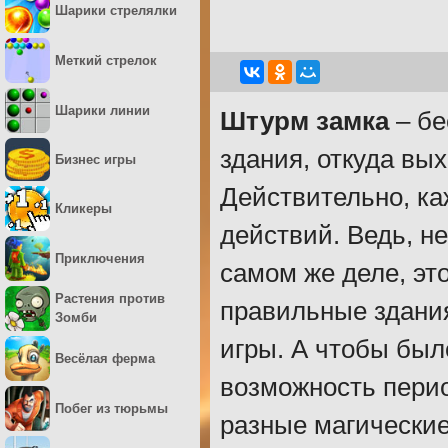
Шарики стрелялки
Меткий стрелок
Шарики линии
Штурм замка
– бе
здания, откуда вы
Бизнес игры
Действительно, ка
Кликеры
действий. Ведь, не
Приключения
самом же деле, это
Растения против
правильные здания
Зомби
игры. А чтобы был
Весёлая ферма
возможность перио
Побег из тюрьмы
разные магические