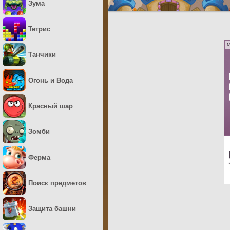
Зума
Тетрис
M
Танчики
Огонь и Вода
Красный шар
Зомби
Ферма
Поиск предметов
Защита башни