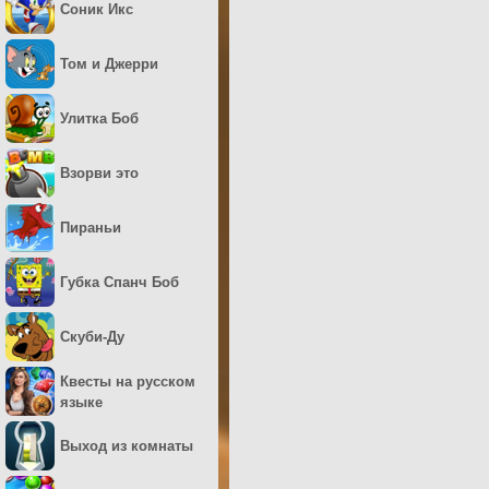
Соник Икс
Том и Джерри
Улитка Боб
Взорви это
Пираньи
Губка Спанч Боб
Скуби-Ду
Квесты на русском
языке
Выход из комнаты