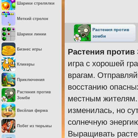
Шарики стрелялки
Меткий стрелок
Растения против
Шарики линии
зомби
Бизнес игры
Растения против
игра с хорошей гр
Кликеры
врагам. Отправляй
Приключения
восстанию опасных
Растения против
местным жителям.
Зомби
изменилась, но су
Весёлая ферма
солнечную энергию
Побег из тюрьмы
Выращивать растен