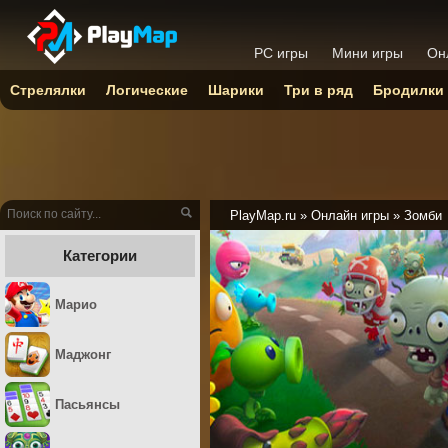
PC игры
Мини игры
Он
Стрелялки
Логические
Шарики
Три в ряд
Бродилки
PlayMap.ru
»
Онлайн игры
»
Зомби
Категории
Марио
Маджонг
Пасьянсы