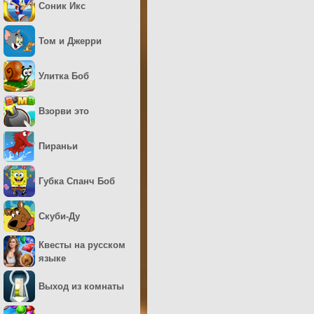
Соник Икс
Том и Джерри
Улитка Боб
Взорви это
Пираньи
Губка Спанч Боб
Скуби-Ду
Квесты на русском
языке
Выход из комнаты