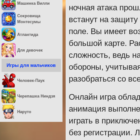
Машинка Вилли
ночная атака прош
Сокровища
встанут на защиту
Монтесумы
поле. Вы имеет во
Атлантида
большой карте. Р
Для девочек
сложность, ведь н
Игры для мальчиков
обороны, учитывая
разобраться со вс
Человек-Паук
Онлайн игра облад
Черепашка Ниндзя
анимация выполне
Наруто
играть в приключе
без регистрации. 