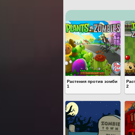
Растения против зомби
Рас
1
2