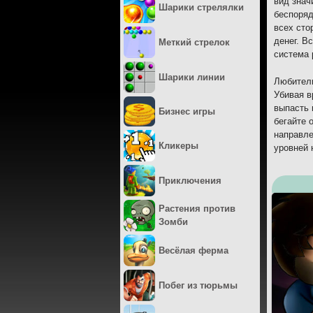
вид знач
Шарики стрелялки
беспоряд
всех сто
денег. В
Меткий стрелок
система 
Шарики линии
Любители
Убивая в
выпасть 
Бизнес игры
бегайте 
направле
Кликеры
уровней 
Приключения
Растения против
Зомби
Весёлая ферма
Побег из тюрьмы