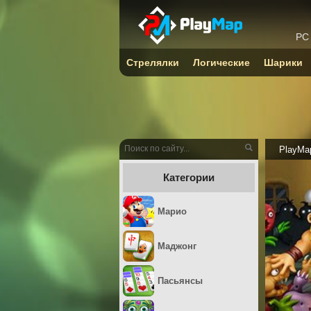
PC
Стрелялки
Логические
Шарики
PlayMa
Категории
Марио
Маджонг
Пасьянсы