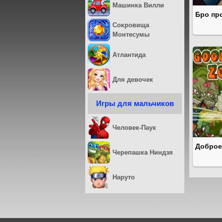
Машинка Вилли
Бро пр
Сокровища
Монтесумы
Атлантида
Для девочек
Игры для мальчиков
Человек-Паук
Доброе
Черепашка Ниндзя
Наруто