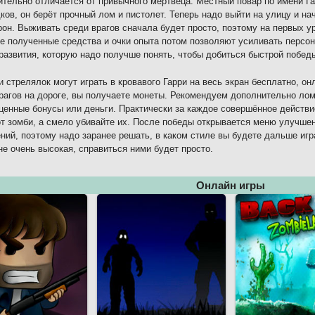
ительно отличается от привычного мертвеца. Местный повар по имени Г
ков, он берёт прочный лом и пистолет. Теперь надо выйти на улицу и нач
рон. Выживать среди врагов сначала будет просто, поэтому на первых 
се полученные средства и очки опыта потом позволяют усиливать персо
развития, которую надо получше понять, чтобы добиться быстрой побед
 стрелялок могут играть в кровавого Гарри на весь экран бесплатно, онл
рагов на дороге, вы получаете монеты. Рекомендуем дополнительно лом
ценные бонусы или деньги. Практически за каждое совершённое действи
от зомби, а смело убивайте их. После победы открывается меню улучше
ний, поэтому надо заранее решать, в каком стиле вы будете дальше иг
не очень высокая, справиться ними будет просто.
Онлайн игры