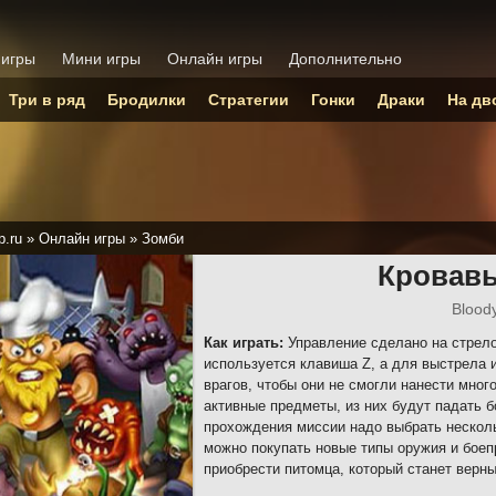
 игры
Мини игры
Онлайн игры
Дополнительно
Три в ряд
Бродилки
Стратегии
Гонки
Драки
На дв
p.ru
»
Онлайн игры
»
Зомби
Кровав
Blood
Как играть:
Управление сделано на стрело
используется клавиша Z, а для выстрела и
врагов, чтобы они не смогли нанести мно
активные предметы, из них будут падать 
прохождения миссии надо выбрать несколь
можно покупать новые типы оружия и боеп
приобрести питомца, который станет верн