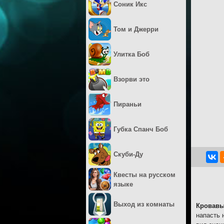
Соник Икс
Том и Джерри
Улитка Боб
Взорви это
Пираньи
Губка Спанч Боб
Скуби-Ду
Квесты на русском
языке
Выход из комнаты
Кровавы
напасть 