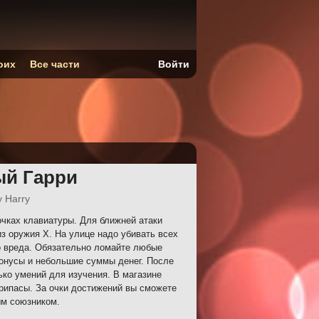
оих
Все части
Войти
ый Гарри
y Harry
чках клавиатуры. Для ближней атаки
з оружия X. На улице надо убивать всех
го вреда. Обязательно ломайте любые
бонусы и небольшие суммы денег. После
ко умений для изучения. В магазине
рипасы. За очки достижений вы сможете
ым союзником.