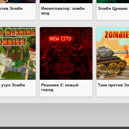
отив Зомби
Инсектонатор: зомби
Зомби Цунами
мод
 утро Зомби
Решение 2: новый
Танк против З
город