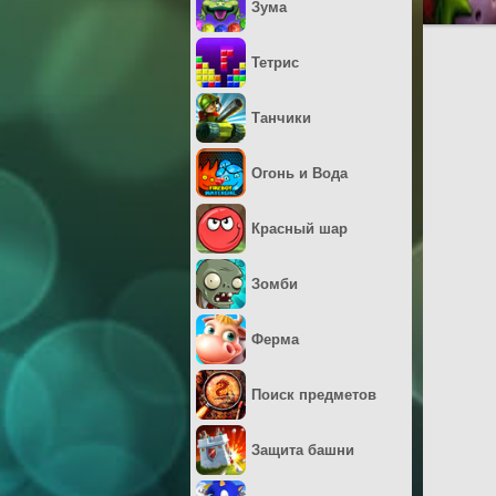
Зума
Тетрис
Танчики
Огонь и Вода
Красный шар
Зомби
Ферма
Поиск предметов
Защита башни