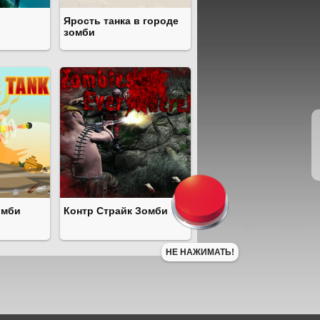
Ярость танка в городе
зомби
омби
Контр Страйк Зомби
НЕ НАЖИМАТЬ!