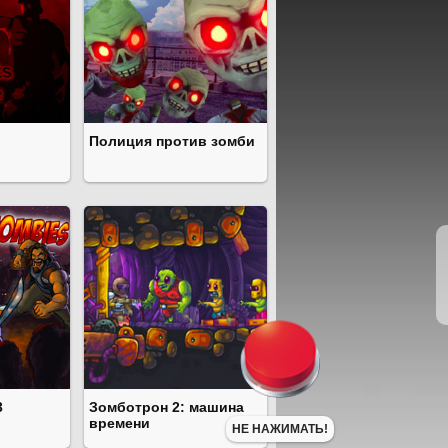
Полиция против зомби
3
Зомботрон 2: машина
времени
НЕ НАЖИМАТЬ!