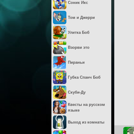
Соник Икс
Том и Джерри
Улитка Боб
Взорви это
Пираньи
Губка Спанч Боб
Скуби-Ду
Квесты на русском
языке
Выход из комнаты