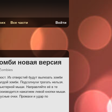
оих
Все части
Войти
Зомби новая версия
Zombies
ост. Из отверстий будут вылезать зомби
алдой зомби. Подсолнухи трогать нельзя.
ьютерной мыши. Направляйте её в те
производится нажатием левой кнопки мыши.
усные очки. Промахи и удар по