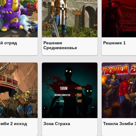
й отряд
Решение
Решение 1
Средневековье
омби 2 исход
Зона Страха
Текила Зомби 