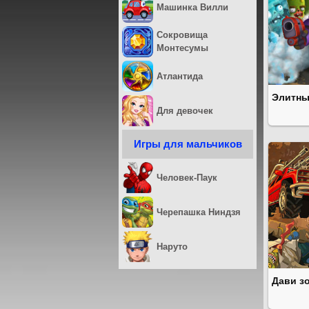
Машинка Вилли
Сокровища
Монтесумы
Атлантида
Элитны
Для девочек
Игры для мальчиков
Человек-Паук
Черепашка Ниндзя
Наруто
Дави з