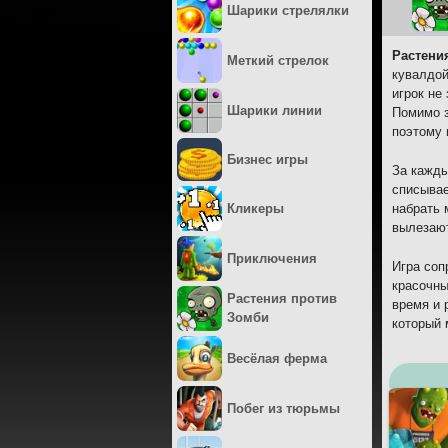
Шарики стрелялки
Растени
Меткий стрелок
кувалдой
игрок не
Шарики линии
Помимо з
поэтому 
Бизнес игры
За кажды
списывае
Кликеры
набрать 
вылезают
Приключения
Игра соп
красочны
Растения против
время и 
Зомби
который 
Весёлая ферма
Побег из тюрьмы