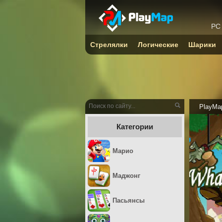
PC
Стрелялки
Логические
Шарики
PlayMa
Категории
Марио
Маджонг
Пасьянсы