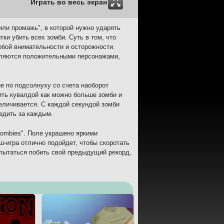
Играть во весь экран
или промажь", в которой нужно ударять
ки убить всех зомби. Суть в том, что
собой внимательности и осторожности.
являются положительными персонажами,
ие по подсолнуху со счета наоборот
ить кувалдой как можно больше зомби и
еличивается. С каждой секундой зомби
ледить за каждым.
ombies". Поле украшено яркими
ш-игра отлично подойдет, чтобы скоротать
 пытаться побить свой предыдущий рекорд,