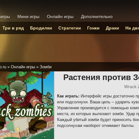
 игры
Мини игры
Онлайн игры
Дополнительно
Три в ряд
Бродилки
Стратегии
Гонки
Драки
На дв
p.ru
»
Онлайн игры
»
Зомби
Растения против 
Wrack 
Как играть:
Интерфейс игры достаточно пр
или подсолнухи. Ваша цель – ударить кув
Управление производится с помощью комп
места, из которых вылезают зомби. Удар 
Каждый убитый зомби будет приносить бон
подсолнухам наоборот отнимают баллы.