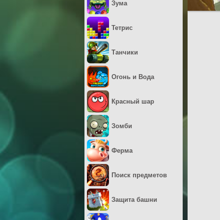
Зума
Тетрис
Танчики
Огонь и Вода
Красный шар
Зомби
Ферма
Поиск предметов
Защита башни