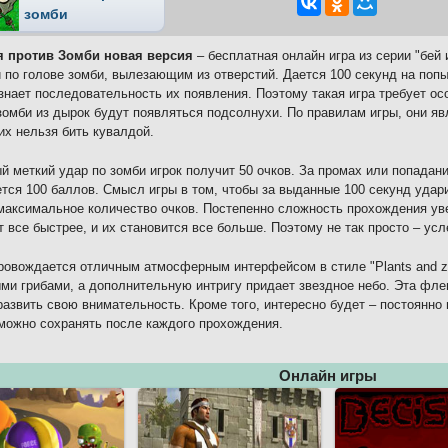
зомби
я против Зомби новая версия
– бесплатная онлайн игра из серии "бей 
 по голове зомби, вылезающим из отверстий. Дается 100 секунд на попыт
 знает последовательность их появления. Поэтому такая игра требует о
омби из дырок будут появляться подсолнухи. По правилам игры, они 
их нельзя бить кувалдой.
й меткий удар по зомби игрок получит 50 очков. За промах или попадан
тся 100 баллов. Смысл игры в том, чтобы за выданные 100 секунд удар
максимальное количество очков. Постепенно сложность прохождения ув
 все быстрее, и их становится все больше. Поэтому не так просто – ус
ровождается отличным атмосферным интерфейсом в стиле "Plants and z
ми грибами, а дополнительную интригу придает звездное небо. Эта фле
развить свою внимательность. Кроме того, интересно будет – постоянно
можно сохранять после каждого прохождения.
Онлайн игры