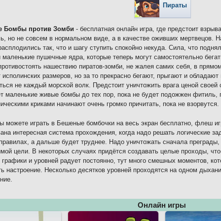
Пираты
 Бомбы против Зомби
- бесплатная онлайн игра, где предстоит взрыв
ь, но не совсем в нормальном виде, а в качестве оживших мертвецов. 
расплодились так, что и шагу ступить спокойно некуда. Сила, что подня
 маленькие пушечные ядра, которые теперь могут самостоятельно бегать
ротивостоять нашествию пиратов-зомби, не жалея самих себя, в прямом
 исполинских размеров, но за то прекрасно бегают, прыгают и обладают
ться не каждый морской волк. Предстоит уничтожить врага ценой своей 
т маленькие живые бомбы до тех пор, пока не будет подожжен фитиль, 
ническими криками начинают очень громко причитать, пока не взорвутся.
ы можете играть в Бешеные бомбочки на весь экран бесплатно, флеш игр
ана интересная система прохождения, когда надо решать логические за
правилах, а дальше будет труднее. Надо уничтожать сначала преграды,
мой цели. В некоторых случаях придётся создавать целые проходы, что
 графики и уровней радует постоянно, тут много смешных моментов, кот
ь настроение. Несколько десятков уровней проходятся на одном дыхани
ние.
Онлайн игры