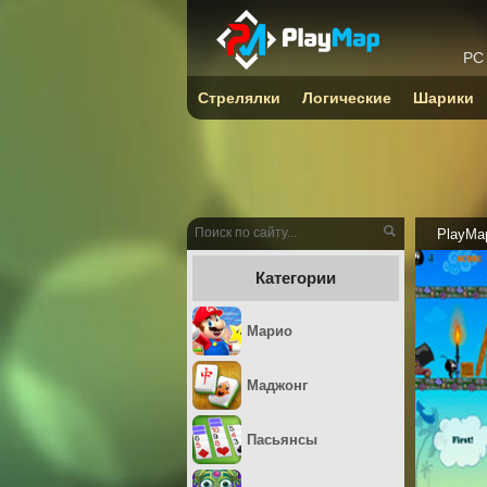
PC
Стрелялки
Логические
Шарики
PlayMa
Категории
Марио
Маджонг
Пасьянсы