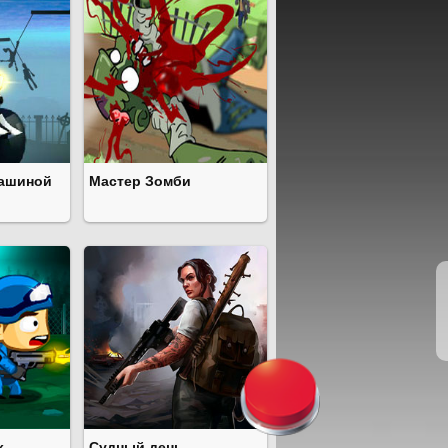
машиной
Мастер Зомби
х
Судный день