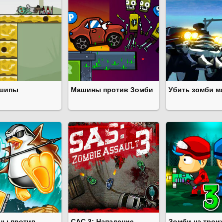
 шипы
Машины против Зомби
Убить зомби 
ны против
САС 3: Нападение
Зомби на трои