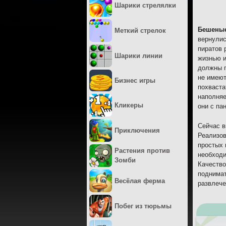
Шарики стрелялки
Бешеные
Меткий стрелок
вернулис
пиратов 
Шарики линии
жизнью и
должны п
не имеют
Бизнес игры
похваста
наполняе
Кликеры
они с па
Сейчас в
Приключения
Реализов
простых 
Растения против
необходи
Зомби
Качество
поднимат
Весёлая ферма
развлече
Побег из тюрьмы