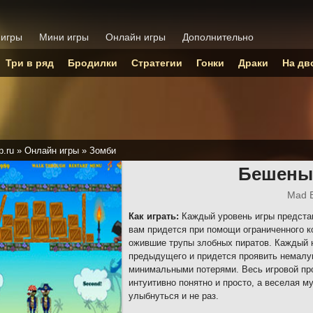
 игры
Мини игры
Онлайн игры
Дополнительно
Три в ряд
Бродилки
Стратегии
Гонки
Драки
На дв
p.ru
»
Онлайн игры
»
Зомби
Бешены
Mad 
Как играть:
Каждый уровень игры предста
вам придется при помощи ограниченного к
ожившие трупы злобных пиратов. Каждый 
предыдущего и придется проявить немалую
минимальными потерями. Весь игровой про
интуитивно понятно и просто, а веселая м
улыбнуться и не раз.