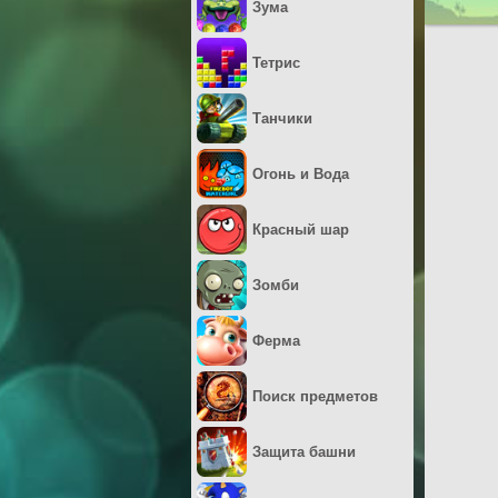
Зума
Тетрис
Танчики
Огонь и Вода
Красный шар
Зомби
Ферма
Поиск предметов
Защита башни