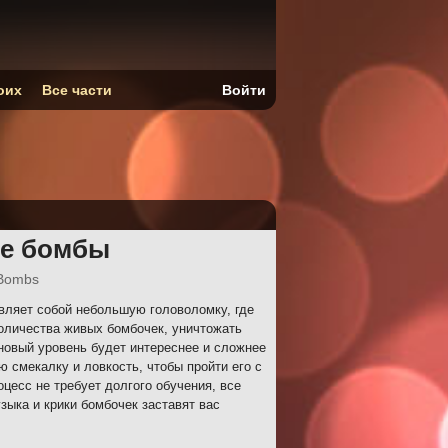
оих
Все части
Войти
е бомбы
Bombs
вляет собой небольшую головоломку, где
оличества живых бомбочек, уничтожать
новый уровень будет интереснее и сложнее
 смекалку и ловкость, чтобы пройти его с
цесс не требует долгого обучения, все
узыка и крики бомбочек заставят вас