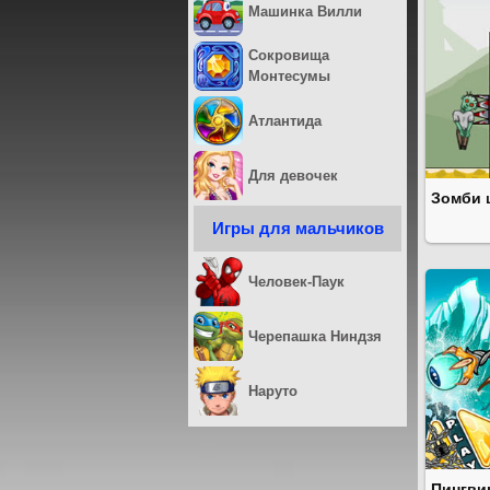
Машинка Вилли
Сокровища
Монтесумы
Атлантида
Для девочек
Зомби
Игры для мальчиков
Человек-Паук
Черепашка Ниндзя
Наруто
Пингви