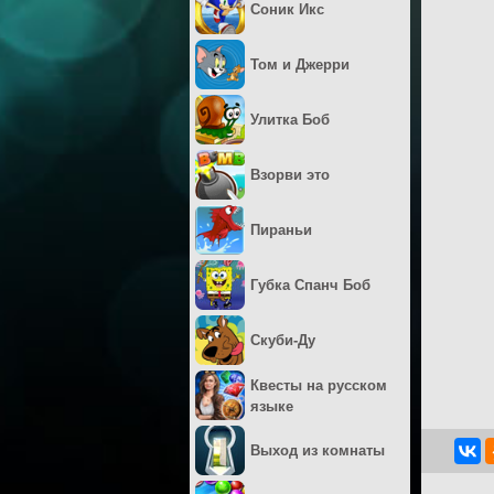
Соник Икс
Том и Джерри
Улитка Боб
Взорви это
Пираньи
Губка Спанч Боб
Скуби-Ду
Квесты на русском
языке
Выход из комнаты